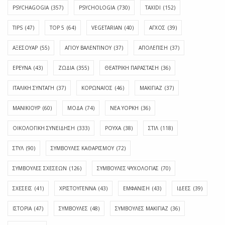
PSYCHAGOGIA
(357)
PSYCHOLOGIA
(730)
TAXIDI
(152)
TIPS
(47)
TOP 5
(64)
VEGETARIAN
(40)
ΑΓΧΟΣ
(39)
ΑΞΕΣΟΥΑΡ
(55)
ΑΓΊΟΥ ΒΑΛΕΝΤΊΝΟΥ
(37)
ΑΠΟΛΈΠΙΣΗ
(37)
ΕΡΕΥΝΑ
(43)
ΖΩΔΙΑ
(355)
ΘΕΑΤΡΙΚΗ ΠΑΡΑΣΤΑΣΗ
(36)
ΙΤΑΛΙΚΗ ΣΥΝΤΑΓΗ
(37)
ΚΟΡΩΝΑΪΟΣ
(46)
ΜΑΚΙΓΙΑΖ
(37)
ΜΑΝΙΚΙΟΥΡ
(60)
ΜΟΔΑ
(74)
ΝΕΑ ΥΟΡΚΗ
(36)
ΟΙΚΟΛΟΓΙΚΗ ΣΥΝΕΙΔΗΣΗ
(333)
ΡΟΥΧΑ
(38)
ΣΤΙΛ
(118)
ΣΤΥΛ
(90)
ΣΥΜΒΟΥΛΕΣ ΚΑΘΑΡΙΣΜΟΥ
(72)
ΣΥΜΒΟΥΛΕΣ ΣΧΕΣΕΩΝ
(126)
ΣΥΜΒΟΥΛΕΣ ΨΥΧΟΛΟΓΙΑΣ
(70)
ΣΧΕΣΕΙΣ
(41)
ΧΡΙΣΤΟΥΓΕΝΝΑ
(43)
ΕΜΦΆΝΙΣΗ
(43)
ΙΔΈΕΣ
(39)
ΙΣΤΟΡΊΑ
(47)
ΣΥΜΒΟΥΛΈΣ
(48)
ΣΥΜΒΟΥΛΈΣ ΜΑΚΙΓΙΆΖ
(36)