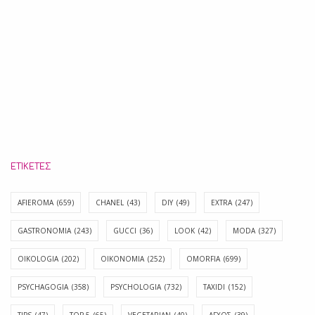
ΕΤΙΚΈΤΕΣ
AFIEROMA
(659)
CHANEL
(43)
DIY
(49)
EXTRA
(247)
GASTRONOMIA
(243)
GUCCI
(36)
LOOK
(42)
MODA
(327)
OIKOLOGIA
(202)
OIKONOMIA
(252)
OMORFIA
(699)
PSYCHAGOGIA
(358)
PSYCHOLOGIA
(732)
TAXIDI
(152)
TIPS
(47)
TOP 5
(65)
VEGETARIAN
(40)
ΑΓΧΟΣ
(39)