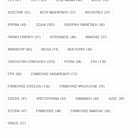
ΑΞΕΣΟΥΑΡ
(55)
ΑΓΊΟΥ ΒΑΛΕΝΤΊΝΟΥ
(37)
ΑΠΟΛΈΠΙΣΗ
(37)
ΕΡΕΥΝΑ
(43)
ΖΩΔΙΑ
(355)
ΘΕΑΤΡΙΚΗ ΠΑΡΑΣΤΑΣΗ
(36)
ΙΤΑΛΙΚΗ ΣΥΝΤΑΓΗ
(37)
ΚΟΡΩΝΑΪΟΣ
(46)
ΜΑΚΙΓΙΑΖ
(37)
ΜΑΝΙΚΙΟΥΡ
(60)
ΜΟΔΑ
(74)
ΝΕΑ ΥΟΡΚΗ
(36)
ΟΙΚΟΛΟΓΙΚΗ ΣΥΝΕΙΔΗΣΗ
(333)
ΡΟΥΧΑ
(38)
ΣΤΙΛ
(118)
ΣΤΥΛ
(90)
ΣΥΜΒΟΥΛΕΣ ΚΑΘΑΡΙΣΜΟΥ
(72)
ΣΥΜΒΟΥΛΕΣ ΣΧΕΣΕΩΝ
(126)
ΣΥΜΒΟΥΛΕΣ ΨΥΧΟΛΟΓΙΑΣ
(70)
ΣΧΕΣΕΙΣ
(41)
ΧΡΙΣΤΟΥΓΕΝΝΑ
(43)
ΕΜΦΆΝΙΣΗ
(43)
ΙΔΈΕΣ
(39)
ΙΣΤΟΡΊΑ
(47)
ΣΥΜΒΟΥΛΈΣ
(48)
ΣΥΜΒΟΥΛΈΣ ΜΑΚΙΓΙΆΖ
(36)
ΎΠΝΟΣ
(37)