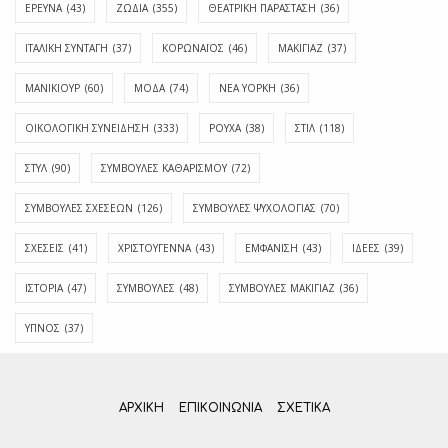
ΕΡΕΥΝΑ
(43)
ΖΩΔΙΑ
(355)
ΘΕΑΤΡΙΚΗ ΠΑΡΑΣΤΑΣΗ
(36)
ΙΤΑΛΙΚΗ ΣΥΝΤΑΓΗ
(37)
ΚΟΡΩΝΑΪΟΣ
(46)
ΜΑΚΙΓΙΑΖ
(37)
ΜΑΝΙΚΙΟΥΡ
(60)
ΜΟΔΑ
(74)
ΝΕΑ ΥΟΡΚΗ
(36)
ΟΙΚΟΛΟΓΙΚΗ ΣΥΝΕΙΔΗΣΗ
(333)
ΡΟΥΧΑ
(38)
ΣΤΙΛ
(118)
ΣΤΥΛ
(90)
ΣΥΜΒΟΥΛΕΣ ΚΑΘΑΡΙΣΜΟΥ
(72)
ΣΥΜΒΟΥΛΕΣ ΣΧΕΣΕΩΝ
(126)
ΣΥΜΒΟΥΛΕΣ ΨΥΧΟΛΟΓΙΑΣ
(70)
ΣΧΕΣΕΙΣ
(41)
ΧΡΙΣΤΟΥΓΕΝΝΑ
(43)
ΕΜΦΆΝΙΣΗ
(43)
ΙΔΈΕΣ
(39)
ΙΣΤΟΡΊΑ
(47)
ΣΥΜΒΟΥΛΈΣ
(48)
ΣΥΜΒΟΥΛΈΣ ΜΑΚΙΓΙΆΖ
(36)
ΎΠΝΟΣ
(37)
ΑΡΧΙΚΗ
ΕΠΙΚΟΙΝΩΝΊΑ
ΣΧΕΤΙΚΆ