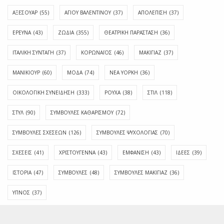
ΑΞΕΣΟΥΑΡ
(55)
ΑΓΊΟΥ ΒΑΛΕΝΤΊΝΟΥ
(37)
ΑΠΟΛΈΠΙΣΗ
(37)
ΕΡΕΥΝΑ
(43)
ΖΩΔΙΑ
(355)
ΘΕΑΤΡΙΚΗ ΠΑΡΑΣΤΑΣΗ
(36)
ΙΤΑΛΙΚΗ ΣΥΝΤΑΓΗ
(37)
ΚΟΡΩΝΑΪΟΣ
(46)
ΜΑΚΙΓΙΑΖ
(37)
ΜΑΝΙΚΙΟΥΡ
(60)
ΜΟΔΑ
(74)
ΝΕΑ ΥΟΡΚΗ
(36)
ΟΙΚΟΛΟΓΙΚΗ ΣΥΝΕΙΔΗΣΗ
(333)
ΡΟΥΧΑ
(38)
ΣΤΙΛ
(118)
ΣΤΥΛ
(90)
ΣΥΜΒΟΥΛΕΣ ΚΑΘΑΡΙΣΜΟΥ
(72)
ΣΥΜΒΟΥΛΕΣ ΣΧΕΣΕΩΝ
(126)
ΣΥΜΒΟΥΛΕΣ ΨΥΧΟΛΟΓΙΑΣ
(70)
ΣΧΕΣΕΙΣ
(41)
ΧΡΙΣΤΟΥΓΕΝΝΑ
(43)
ΕΜΦΆΝΙΣΗ
(43)
ΙΔΈΕΣ
(39)
ΙΣΤΟΡΊΑ
(47)
ΣΥΜΒΟΥΛΈΣ
(48)
ΣΥΜΒΟΥΛΈΣ ΜΑΚΙΓΙΆΖ
(36)
ΎΠΝΟΣ
(37)