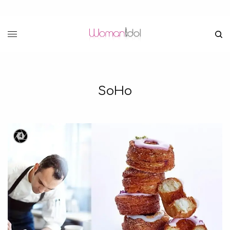
SoHo
4