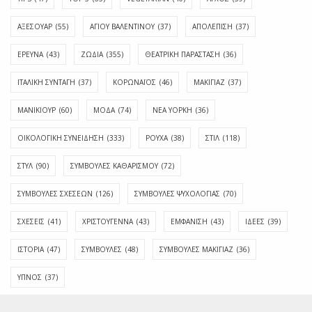
ΑΞΕΣΟΥΑΡ
(55)
ΑΓΊΟΥ ΒΑΛΕΝΤΊΝΟΥ
(37)
ΑΠΟΛΈΠΙΣΗ
(37)
ΕΡΕΥΝΑ
(43)
ΖΩΔΙΑ
(355)
ΘΕΑΤΡΙΚΗ ΠΑΡΑΣΤΑΣΗ
(36)
ΙΤΑΛΙΚΗ ΣΥΝΤΑΓΗ
(37)
ΚΟΡΩΝΑΪΟΣ
(46)
ΜΑΚΙΓΙΑΖ
(37)
ΜΑΝΙΚΙΟΥΡ
(60)
ΜΟΔΑ
(74)
ΝΕΑ ΥΟΡΚΗ
(36)
ΟΙΚΟΛΟΓΙΚΗ ΣΥΝΕΙΔΗΣΗ
(333)
ΡΟΥΧΑ
(38)
ΣΤΙΛ
(118)
ΣΤΥΛ
(90)
ΣΥΜΒΟΥΛΕΣ ΚΑΘΑΡΙΣΜΟΥ
(72)
ΣΥΜΒΟΥΛΕΣ ΣΧΕΣΕΩΝ
(126)
ΣΥΜΒΟΥΛΕΣ ΨΥΧΟΛΟΓΙΑΣ
(70)
ΣΧΕΣΕΙΣ
(41)
ΧΡΙΣΤΟΥΓΕΝΝΑ
(43)
ΕΜΦΆΝΙΣΗ
(43)
ΙΔΈΕΣ
(39)
ΙΣΤΟΡΊΑ
(47)
ΣΥΜΒΟΥΛΈΣ
(48)
ΣΥΜΒΟΥΛΈΣ ΜΑΚΙΓΙΆΖ
(36)
ΎΠΝΟΣ
(37)