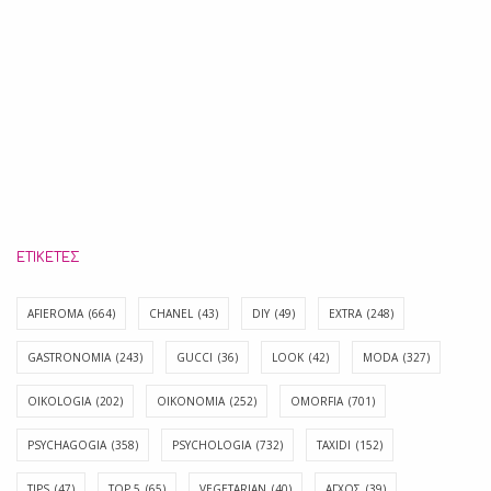
ΕΤΙΚΈΤΕΣ
AFIEROMA
(664)
CHANEL
(43)
DIY
(49)
EXTRA
(248)
GASTRONOMIA
(243)
GUCCI
(36)
LOOK
(42)
MODA
(327)
OIKOLOGIA
(202)
OIKONOMIA
(252)
OMORFIA
(701)
PSYCHAGOGIA
(358)
PSYCHOLOGIA
(732)
TAXIDI
(152)
TIPS
(47)
TOP 5
(65)
VEGETARIAN
(40)
ΑΓΧΟΣ
(39)