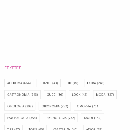
ΕΤΙΚΈΤΕΣ
AFIEROMA
(664)
CHANEL
(43)
DIY
(49)
EXTRA
(248)
GASTRONOMIA
(243)
GUCCI
(36)
LOOK
(42)
MODA
(327)
OIKOLOGIA
(202)
OIKONOMIA
(252)
OMORFIA
(701)
PSYCHAGOGIA
(358)
PSYCHOLOGIA
(732)
TAXIDI
(152)
TIPS
(47)
TOP 5
(65)
VEGETARIAN
(40)
ΑΓΧΟΣ
(39)