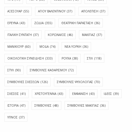
ΑΞΕΣΟΥΑΡ
(55)
ΑΓΊΟΥ ΒΑΛΕΝΤΊΝΟΥ
(37)
ΑΠΟΛΈΠΙΣΗ
(37)
ΕΡΕΥΝΑ
(43)
ΖΩΔΙΑ
(355)
ΘΕΑΤΡΙΚΗ ΠΑΡΑΣΤΑΣΗ
(36)
ΙΤΑΛΙΚΗ ΣΥΝΤΑΓΗ
(37)
ΚΟΡΩΝΑΪΟΣ
(46)
ΜΑΚΙΓΙΑΖ
(37)
ΜΑΝΙΚΙΟΥΡ
(60)
ΜΟΔΑ
(74)
ΝΕΑ ΥΟΡΚΗ
(36)
ΟΙΚΟΛΟΓΙΚΗ ΣΥΝΕΙΔΗΣΗ
(333)
ΡΟΥΧΑ
(38)
ΣΤΙΛ
(118)
ΣΤΥΛ
(90)
ΣΥΜΒΟΥΛΕΣ ΚΑΘΑΡΙΣΜΟΥ
(72)
ΣΥΜΒΟΥΛΕΣ ΣΧΕΣΕΩΝ
(126)
ΣΥΜΒΟΥΛΕΣ ΨΥΧΟΛΟΓΙΑΣ
(70)
ΣΧΕΣΕΙΣ
(41)
ΧΡΙΣΤΟΥΓΕΝΝΑ
(43)
ΕΜΦΆΝΙΣΗ
(43)
ΙΔΈΕΣ
(39)
ΙΣΤΟΡΊΑ
(47)
ΣΥΜΒΟΥΛΈΣ
(48)
ΣΥΜΒΟΥΛΈΣ ΜΑΚΙΓΙΆΖ
(36)
ΎΠΝΟΣ
(37)