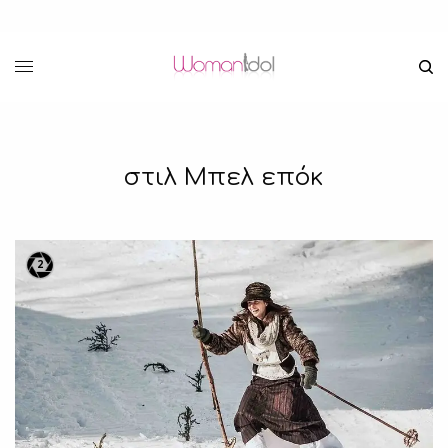
στιλ Μπελ επόκ
2