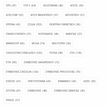
TIPS
(47)
TOP 5
(64)
VEGETARIAN
(40)
ΑΓΧΟΣ
(39)
ΑΞΕΣΟΥΑΡ
(55)
ΑΓΊΟΥ ΒΑΛΕΝΤΊΝΟΥ
(37)
ΑΠΟΛΈΠΙΣΗ
(37)
ΕΡΕΥΝΑ
(43)
ΖΩΔΙΑ
(355)
ΘΕΑΤΡΙΚΗ ΠΑΡΑΣΤΑΣΗ
(36)
ΙΤΑΛΙΚΗ ΣΥΝΤΑΓΗ
(37)
ΚΟΡΩΝΑΪΟΣ
(46)
ΜΑΚΙΓΙΑΖ
(37)
ΜΑΝΙΚΙΟΥΡ
(60)
ΜΟΔΑ
(74)
ΝΕΑ ΥΟΡΚΗ
(36)
ΟΙΚΟΛΟΓΙΚΗ ΣΥΝΕΙΔΗΣΗ
(333)
ΡΟΥΧΑ
(38)
ΣΤΙΛ
(118)
ΣΤΥΛ
(90)
ΣΥΜΒΟΥΛΕΣ ΚΑΘΑΡΙΣΜΟΥ
(72)
ΣΥΜΒΟΥΛΕΣ ΣΧΕΣΕΩΝ
(126)
ΣΥΜΒΟΥΛΕΣ ΨΥΧΟΛΟΓΙΑΣ
(70)
ΣΧΕΣΕΙΣ
(41)
ΧΡΙΣΤΟΥΓΕΝΝΑ
(43)
ΕΜΦΆΝΙΣΗ
(43)
ΙΔΈΕΣ
(39)
ΙΣΤΟΡΊΑ
(47)
ΣΥΜΒΟΥΛΈΣ
(48)
ΣΥΜΒΟΥΛΈΣ ΜΑΚΙΓΙΆΖ
(36)
ΎΠΝΟΣ
(37)