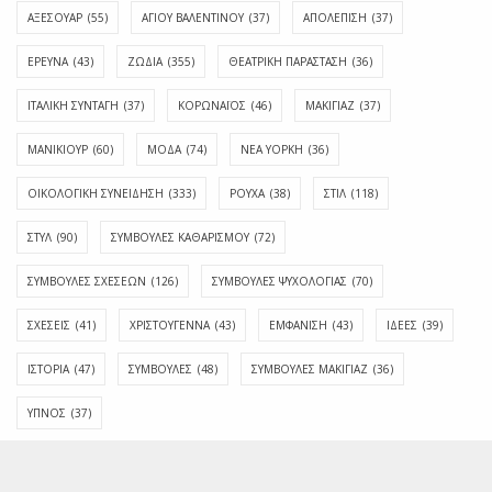
ΑΞΕΣΟΥΑΡ
(55)
ΑΓΊΟΥ ΒΑΛΕΝΤΊΝΟΥ
(37)
ΑΠΟΛΈΠΙΣΗ
(37)
ΕΡΕΥΝΑ
(43)
ΖΩΔΙΑ
(355)
ΘΕΑΤΡΙΚΗ ΠΑΡΑΣΤΑΣΗ
(36)
ΙΤΑΛΙΚΗ ΣΥΝΤΑΓΗ
(37)
ΚΟΡΩΝΑΪΟΣ
(46)
ΜΑΚΙΓΙΑΖ
(37)
ΜΑΝΙΚΙΟΥΡ
(60)
ΜΟΔΑ
(74)
ΝΕΑ ΥΟΡΚΗ
(36)
ΟΙΚΟΛΟΓΙΚΗ ΣΥΝΕΙΔΗΣΗ
(333)
ΡΟΥΧΑ
(38)
ΣΤΙΛ
(118)
ΣΤΥΛ
(90)
ΣΥΜΒΟΥΛΕΣ ΚΑΘΑΡΙΣΜΟΥ
(72)
ΣΥΜΒΟΥΛΕΣ ΣΧΕΣΕΩΝ
(126)
ΣΥΜΒΟΥΛΕΣ ΨΥΧΟΛΟΓΙΑΣ
(70)
ΣΧΕΣΕΙΣ
(41)
ΧΡΙΣΤΟΥΓΕΝΝΑ
(43)
ΕΜΦΆΝΙΣΗ
(43)
ΙΔΈΕΣ
(39)
ΙΣΤΟΡΊΑ
(47)
ΣΥΜΒΟΥΛΈΣ
(48)
ΣΥΜΒΟΥΛΈΣ ΜΑΚΙΓΙΆΖ
(36)
ΎΠΝΟΣ
(37)