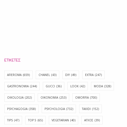
ΕΤΙΚΈΤΕΣ
AFIEROMA
(659)
CHANEL
(43)
DIY
(49)
EXTRA
(247)
GASTRONOMIA
(244)
GUCCI
(36)
LOOK
(42)
MODA
(328)
OIKOLOGIA
(202)
OIKONOMIA
(253)
OMORFIA
(700)
PSYCHAGOGIA
(358)
PSYCHOLOGIA
(732)
TAXIDI
(152)
TIPS
(47)
TOP 5
(65)
VEGETARIAN
(40)
ΑΓΧΟΣ
(39)