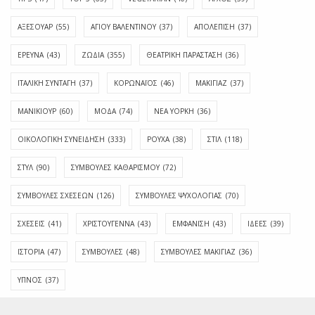
ΑΞΕΣΟΥΑΡ
(55)
ΑΓΊΟΥ ΒΑΛΕΝΤΊΝΟΥ
(37)
ΑΠΟΛΈΠΙΣΗ
(37)
ΕΡΕΥΝΑ
(43)
ΖΩΔΙΑ
(355)
ΘΕΑΤΡΙΚΗ ΠΑΡΑΣΤΑΣΗ
(36)
ΙΤΑΛΙΚΗ ΣΥΝΤΑΓΗ
(37)
ΚΟΡΩΝΑΪΟΣ
(46)
ΜΑΚΙΓΙΑΖ
(37)
ΜΑΝΙΚΙΟΥΡ
(60)
ΜΟΔΑ
(74)
ΝΕΑ ΥΟΡΚΗ
(36)
ΟΙΚΟΛΟΓΙΚΗ ΣΥΝΕΙΔΗΣΗ
(333)
ΡΟΥΧΑ
(38)
ΣΤΙΛ
(118)
ΣΤΥΛ
(90)
ΣΥΜΒΟΥΛΕΣ ΚΑΘΑΡΙΣΜΟΥ
(72)
ΣΥΜΒΟΥΛΕΣ ΣΧΕΣΕΩΝ
(126)
ΣΥΜΒΟΥΛΕΣ ΨΥΧΟΛΟΓΙΑΣ
(70)
ΣΧΕΣΕΙΣ
(41)
ΧΡΙΣΤΟΥΓΕΝΝΑ
(43)
ΕΜΦΆΝΙΣΗ
(43)
ΙΔΈΕΣ
(39)
ΙΣΤΟΡΊΑ
(47)
ΣΥΜΒΟΥΛΈΣ
(48)
ΣΥΜΒΟΥΛΈΣ ΜΑΚΙΓΙΆΖ
(36)
ΎΠΝΟΣ
(37)