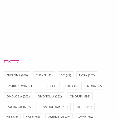
ΕΤΙΚΈΤΕΣ
AFIEROMA
(659)
CHANEL
(43)
DIY
(49)
EXTRA
(247)
GASTRONOMIA
(243)
GUCCI
(36)
LOOK
(42)
MODA
(327)
OIKOLOGIA
(202)
OIKONOMIA
(252)
OMORFIA
(699)
PSYCHAGOGIA
(358)
PSYCHOLOGIA
(732)
TAXIDI
(152)
TIPS
(47)
TOP 5
(65)
VEGETARIAN
(40)
ΑΓΧΟΣ
(39)