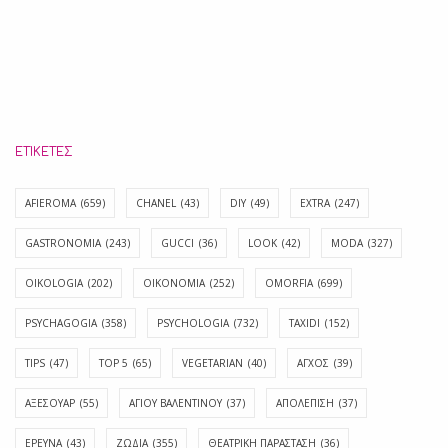
ΕΤΙΚΈΤΕΣ
AFIEROMA
(659)
CHANEL
(43)
DIY
(49)
EXTRA
(247)
GASTRONOMIA
(243)
GUCCI
(36)
LOOK
(42)
MODA
(327)
OIKOLOGIA
(202)
OIKONOMIA
(252)
OMORFIA
(699)
PSYCHAGOGIA
(358)
PSYCHOLOGIA
(732)
TAXIDI
(152)
TIPS
(47)
TOP 5
(65)
VEGETARIAN
(40)
ΑΓΧΟΣ
(39)
ΑΞΕΣΟΥΑΡ
(55)
ΑΓΊΟΥ ΒΑΛΕΝΤΊΝΟΥ
(37)
ΑΠΟΛΈΠΙΣΗ
(37)
ΕΡΕΥΝΑ
(43)
ΖΩΔΙΑ
(355)
ΘΕΑΤΡΙΚΗ ΠΑΡΑΣΤΑΣΗ
(36)