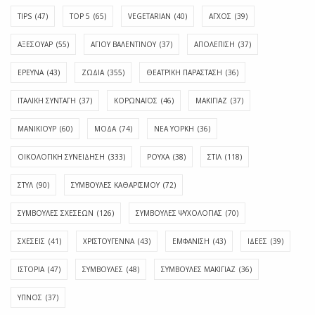
TIPS
(47)
TOP 5
(65)
VEGETARIAN
(40)
ΑΓΧΟΣ
(39)
ΑΞΕΣΟΥΑΡ
(55)
ΑΓΊΟΥ ΒΑΛΕΝΤΊΝΟΥ
(37)
ΑΠΟΛΈΠΙΣΗ
(37)
ΕΡΕΥΝΑ
(43)
ΖΩΔΙΑ
(355)
ΘΕΑΤΡΙΚΗ ΠΑΡΑΣΤΑΣΗ
(36)
ΙΤΑΛΙΚΗ ΣΥΝΤΑΓΗ
(37)
ΚΟΡΩΝΑΪΟΣ
(46)
ΜΑΚΙΓΙΑΖ
(37)
ΜΑΝΙΚΙΟΥΡ
(60)
ΜΟΔΑ
(74)
ΝΕΑ ΥΟΡΚΗ
(36)
ΟΙΚΟΛΟΓΙΚΗ ΣΥΝΕΙΔΗΣΗ
(333)
ΡΟΥΧΑ
(38)
ΣΤΙΛ
(118)
ΣΤΥΛ
(90)
ΣΥΜΒΟΥΛΕΣ ΚΑΘΑΡΙΣΜΟΥ
(72)
ΣΥΜΒΟΥΛΕΣ ΣΧΕΣΕΩΝ
(126)
ΣΥΜΒΟΥΛΕΣ ΨΥΧΟΛΟΓΙΑΣ
(70)
ΣΧΕΣΕΙΣ
(41)
ΧΡΙΣΤΟΥΓΕΝΝΑ
(43)
ΕΜΦΆΝΙΣΗ
(43)
ΙΔΈΕΣ
(39)
ΙΣΤΟΡΊΑ
(47)
ΣΥΜΒΟΥΛΈΣ
(48)
ΣΥΜΒΟΥΛΈΣ ΜΑΚΙΓΙΆΖ
(36)
ΎΠΝΟΣ
(37)