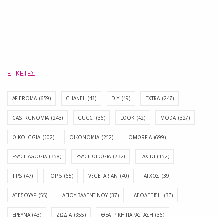
ΕΤΙΚΈΤΕΣ
AFIEROMA
(659)
CHANEL
(43)
DIY
(49)
EXTRA
(247)
GASTRONOMIA
(243)
GUCCI
(36)
LOOK
(42)
MODA
(327)
OIKOLOGIA
(202)
OIKONOMIA
(252)
OMORFIA
(699)
PSYCHAGOGIA
(358)
PSYCHOLOGIA
(732)
TAXIDI
(152)
TIPS
(47)
TOP 5
(65)
VEGETARIAN
(40)
ΑΓΧΟΣ
(39)
ΑΞΕΣΟΥΑΡ
(55)
ΑΓΊΟΥ ΒΑΛΕΝΤΊΝΟΥ
(37)
ΑΠΟΛΈΠΙΣΗ
(37)
ΕΡΕΥΝΑ
(43)
ΖΩΔΙΑ
(355)
ΘΕΑΤΡΙΚΗ ΠΑΡΑΣΤΑΣΗ
(36)