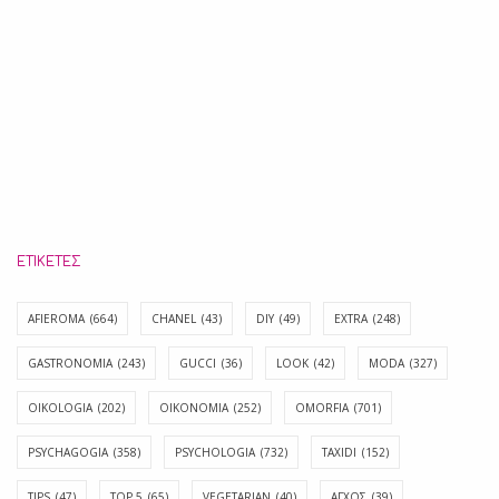
ΕΤΙΚΈΤΕΣ
AFIEROMA
(664)
CHANEL
(43)
DIY
(49)
EXTRA
(248)
GASTRONOMIA
(243)
GUCCI
(36)
LOOK
(42)
MODA
(327)
OIKOLOGIA
(202)
OIKONOMIA
(252)
OMORFIA
(701)
PSYCHAGOGIA
(358)
PSYCHOLOGIA
(732)
TAXIDI
(152)
TIPS
(47)
TOP 5
(65)
VEGETARIAN
(40)
ΑΓΧΟΣ
(39)