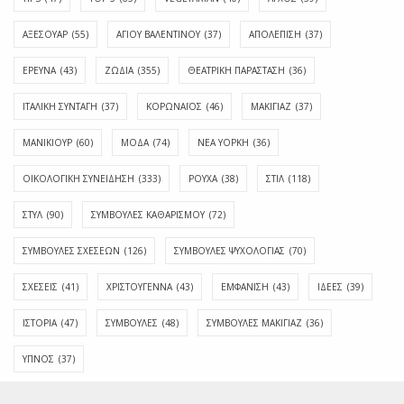
ΑΞΕΣΟΥΑΡ
(55)
ΑΓΊΟΥ ΒΑΛΕΝΤΊΝΟΥ
(37)
ΑΠΟΛΈΠΙΣΗ
(37)
ΕΡΕΥΝΑ
(43)
ΖΩΔΙΑ
(355)
ΘΕΑΤΡΙΚΗ ΠΑΡΑΣΤΑΣΗ
(36)
ΙΤΑΛΙΚΗ ΣΥΝΤΑΓΗ
(37)
ΚΟΡΩΝΑΪΟΣ
(46)
ΜΑΚΙΓΙΑΖ
(37)
ΜΑΝΙΚΙΟΥΡ
(60)
ΜΟΔΑ
(74)
ΝΕΑ ΥΟΡΚΗ
(36)
ΟΙΚΟΛΟΓΙΚΗ ΣΥΝΕΙΔΗΣΗ
(333)
ΡΟΥΧΑ
(38)
ΣΤΙΛ
(118)
ΣΤΥΛ
(90)
ΣΥΜΒΟΥΛΕΣ ΚΑΘΑΡΙΣΜΟΥ
(72)
ΣΥΜΒΟΥΛΕΣ ΣΧΕΣΕΩΝ
(126)
ΣΥΜΒΟΥΛΕΣ ΨΥΧΟΛΟΓΙΑΣ
(70)
ΣΧΕΣΕΙΣ
(41)
ΧΡΙΣΤΟΥΓΕΝΝΑ
(43)
ΕΜΦΆΝΙΣΗ
(43)
ΙΔΈΕΣ
(39)
ΙΣΤΟΡΊΑ
(47)
ΣΥΜΒΟΥΛΈΣ
(48)
ΣΥΜΒΟΥΛΈΣ ΜΑΚΙΓΙΆΖ
(36)
ΎΠΝΟΣ
(37)