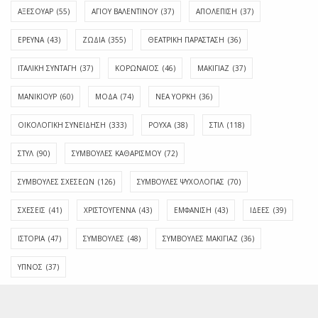
ΑΞΕΣΟΥΑΡ
(55)
ΑΓΊΟΥ ΒΑΛΕΝΤΊΝΟΥ
(37)
ΑΠΟΛΈΠΙΣΗ
(37)
ΕΡΕΥΝΑ
(43)
ΖΩΔΙΑ
(355)
ΘΕΑΤΡΙΚΗ ΠΑΡΑΣΤΑΣΗ
(36)
ΙΤΑΛΙΚΗ ΣΥΝΤΑΓΗ
(37)
ΚΟΡΩΝΑΪΟΣ
(46)
ΜΑΚΙΓΙΑΖ
(37)
ΜΑΝΙΚΙΟΥΡ
(60)
ΜΟΔΑ
(74)
ΝΕΑ ΥΟΡΚΗ
(36)
ΟΙΚΟΛΟΓΙΚΗ ΣΥΝΕΙΔΗΣΗ
(333)
ΡΟΥΧΑ
(38)
ΣΤΙΛ
(118)
ΣΤΥΛ
(90)
ΣΥΜΒΟΥΛΕΣ ΚΑΘΑΡΙΣΜΟΥ
(72)
ΣΥΜΒΟΥΛΕΣ ΣΧΕΣΕΩΝ
(126)
ΣΥΜΒΟΥΛΕΣ ΨΥΧΟΛΟΓΙΑΣ
(70)
ΣΧΕΣΕΙΣ
(41)
ΧΡΙΣΤΟΥΓΕΝΝΑ
(43)
ΕΜΦΆΝΙΣΗ
(43)
ΙΔΈΕΣ
(39)
ΙΣΤΟΡΊΑ
(47)
ΣΥΜΒΟΥΛΈΣ
(48)
ΣΥΜΒΟΥΛΈΣ ΜΑΚΙΓΙΆΖ
(36)
ΎΠΝΟΣ
(37)