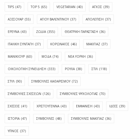
TIPS
(47)
TOP 5
(65)
VEGETARIAN
(40)
ΑΓΧΟΣ
(39)
ΑΞΕΣΟΥΑΡ
(55)
ΑΓΊΟΥ ΒΑΛΕΝΤΊΝΟΥ
(37)
ΑΠΟΛΈΠΙΣΗ
(37)
ΕΡΕΥΝΑ
(43)
ΖΩΔΙΑ
(355)
ΘΕΑΤΡΙΚΗ ΠΑΡΑΣΤΑΣΗ
(36)
ΙΤΑΛΙΚΗ ΣΥΝΤΑΓΗ
(37)
ΚΟΡΩΝΑΪΟΣ
(46)
ΜΑΚΙΓΙΑΖ
(37)
ΜΑΝΙΚΙΟΥΡ
(60)
ΜΟΔΑ
(74)
ΝΕΑ ΥΟΡΚΗ
(36)
ΟΙΚΟΛΟΓΙΚΗ ΣΥΝΕΙΔΗΣΗ
(333)
ΡΟΥΧΑ
(38)
ΣΤΙΛ
(118)
ΣΤΥΛ
(90)
ΣΥΜΒΟΥΛΕΣ ΚΑΘΑΡΙΣΜΟΥ
(72)
ΣΥΜΒΟΥΛΕΣ ΣΧΕΣΕΩΝ
(126)
ΣΥΜΒΟΥΛΕΣ ΨΥΧΟΛΟΓΙΑΣ
(70)
ΣΧΕΣΕΙΣ
(41)
ΧΡΙΣΤΟΥΓΕΝΝΑ
(43)
ΕΜΦΆΝΙΣΗ
(43)
ΙΔΈΕΣ
(39)
ΙΣΤΟΡΊΑ
(47)
ΣΥΜΒΟΥΛΈΣ
(48)
ΣΥΜΒΟΥΛΈΣ ΜΑΚΙΓΙΆΖ
(36)
ΎΠΝΟΣ
(37)