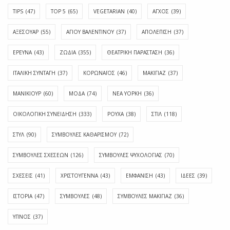
TIPS
(47)
TOP 5
(65)
VEGETARIAN
(40)
ΑΓΧΟΣ
(39)
ΑΞΕΣΟΥΑΡ
(55)
ΑΓΊΟΥ ΒΑΛΕΝΤΊΝΟΥ
(37)
ΑΠΟΛΈΠΙΣΗ
(37)
ΕΡΕΥΝΑ
(43)
ΖΩΔΙΑ
(355)
ΘΕΑΤΡΙΚΗ ΠΑΡΑΣΤΑΣΗ
(36)
ΙΤΑΛΙΚΗ ΣΥΝΤΑΓΗ
(37)
ΚΟΡΩΝΑΪΟΣ
(46)
ΜΑΚΙΓΙΑΖ
(37)
ΜΑΝΙΚΙΟΥΡ
(60)
ΜΟΔΑ
(74)
ΝΕΑ ΥΟΡΚΗ
(36)
ΟΙΚΟΛΟΓΙΚΗ ΣΥΝΕΙΔΗΣΗ
(333)
ΡΟΥΧΑ
(38)
ΣΤΙΛ
(118)
ΣΤΥΛ
(90)
ΣΥΜΒΟΥΛΕΣ ΚΑΘΑΡΙΣΜΟΥ
(72)
ΣΥΜΒΟΥΛΕΣ ΣΧΕΣΕΩΝ
(126)
ΣΥΜΒΟΥΛΕΣ ΨΥΧΟΛΟΓΙΑΣ
(70)
ΣΧΕΣΕΙΣ
(41)
ΧΡΙΣΤΟΥΓΕΝΝΑ
(43)
ΕΜΦΆΝΙΣΗ
(43)
ΙΔΈΕΣ
(39)
ΙΣΤΟΡΊΑ
(47)
ΣΥΜΒΟΥΛΈΣ
(48)
ΣΥΜΒΟΥΛΈΣ ΜΑΚΙΓΙΆΖ
(36)
ΎΠΝΟΣ
(37)