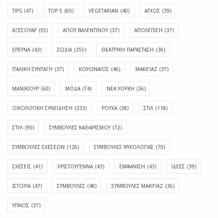
TIPS
(47)
TOP 5
(65)
VEGETARIAN
(40)
ΑΓΧΟΣ
(39)
ΑΞΕΣΟΥΑΡ
(55)
ΑΓΊΟΥ ΒΑΛΕΝΤΊΝΟΥ
(37)
ΑΠΟΛΈΠΙΣΗ
(37)
ΕΡΕΥΝΑ
(43)
ΖΩΔΙΑ
(355)
ΘΕΑΤΡΙΚΗ ΠΑΡΑΣΤΑΣΗ
(36)
ΙΤΑΛΙΚΗ ΣΥΝΤΑΓΗ
(37)
ΚΟΡΩΝΑΪΟΣ
(46)
ΜΑΚΙΓΙΑΖ
(37)
ΜΑΝΙΚΙΟΥΡ
(60)
ΜΟΔΑ
(74)
ΝΕΑ ΥΟΡΚΗ
(36)
ΟΙΚΟΛΟΓΙΚΗ ΣΥΝΕΙΔΗΣΗ
(333)
ΡΟΥΧΑ
(38)
ΣΤΙΛ
(118)
ΣΤΥΛ
(90)
ΣΥΜΒΟΥΛΕΣ ΚΑΘΑΡΙΣΜΟΥ
(72)
ΣΥΜΒΟΥΛΕΣ ΣΧΕΣΕΩΝ
(126)
ΣΥΜΒΟΥΛΕΣ ΨΥΧΟΛΟΓΙΑΣ
(70)
ΣΧΕΣΕΙΣ
(41)
ΧΡΙΣΤΟΥΓΕΝΝΑ
(43)
ΕΜΦΆΝΙΣΗ
(43)
ΙΔΈΕΣ
(39)
ΙΣΤΟΡΊΑ
(47)
ΣΥΜΒΟΥΛΈΣ
(48)
ΣΥΜΒΟΥΛΈΣ ΜΑΚΙΓΙΆΖ
(36)
ΎΠΝΟΣ
(37)