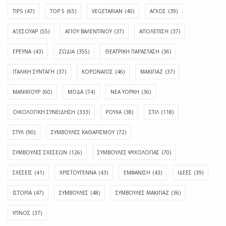
TIPS
(47)
TOP 5
(65)
VEGETARIAN
(40)
ΑΓΧΟΣ
(39)
ΑΞΕΣΟΥΑΡ
(55)
ΑΓΊΟΥ ΒΑΛΕΝΤΊΝΟΥ
(37)
ΑΠΟΛΈΠΙΣΗ
(37)
ΕΡΕΥΝΑ
(43)
ΖΩΔΙΑ
(355)
ΘΕΑΤΡΙΚΗ ΠΑΡΑΣΤΑΣΗ
(36)
ΙΤΑΛΙΚΗ ΣΥΝΤΑΓΗ
(37)
ΚΟΡΩΝΑΪΟΣ
(46)
ΜΑΚΙΓΙΑΖ
(37)
ΜΑΝΙΚΙΟΥΡ
(60)
ΜΟΔΑ
(74)
ΝΕΑ ΥΟΡΚΗ
(36)
ΟΙΚΟΛΟΓΙΚΗ ΣΥΝΕΙΔΗΣΗ
(333)
ΡΟΥΧΑ
(38)
ΣΤΙΛ
(118)
ΣΤΥΛ
(90)
ΣΥΜΒΟΥΛΕΣ ΚΑΘΑΡΙΣΜΟΥ
(72)
ΣΥΜΒΟΥΛΕΣ ΣΧΕΣΕΩΝ
(126)
ΣΥΜΒΟΥΛΕΣ ΨΥΧΟΛΟΓΙΑΣ
(70)
ΣΧΕΣΕΙΣ
(41)
ΧΡΙΣΤΟΥΓΕΝΝΑ
(43)
ΕΜΦΆΝΙΣΗ
(43)
ΙΔΈΕΣ
(39)
ΙΣΤΟΡΊΑ
(47)
ΣΥΜΒΟΥΛΈΣ
(48)
ΣΥΜΒΟΥΛΈΣ ΜΑΚΙΓΙΆΖ
(36)
ΎΠΝΟΣ
(37)