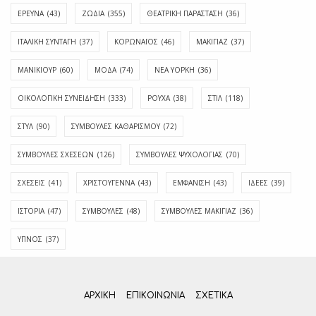
ΕΡΕΥΝΑ
(43)
ΖΩΔΙΑ
(355)
ΘΕΑΤΡΙΚΗ ΠΑΡΑΣΤΑΣΗ
(36)
ΙΤΑΛΙΚΗ ΣΥΝΤΑΓΗ
(37)
ΚΟΡΩΝΑΪΟΣ
(46)
ΜΑΚΙΓΙΑΖ
(37)
ΜΑΝΙΚΙΟΥΡ
(60)
ΜΟΔΑ
(74)
ΝΕΑ ΥΟΡΚΗ
(36)
ΟΙΚΟΛΟΓΙΚΗ ΣΥΝΕΙΔΗΣΗ
(333)
ΡΟΥΧΑ
(38)
ΣΤΙΛ
(118)
ΣΤΥΛ
(90)
ΣΥΜΒΟΥΛΕΣ ΚΑΘΑΡΙΣΜΟΥ
(72)
ΣΥΜΒΟΥΛΕΣ ΣΧΕΣΕΩΝ
(126)
ΣΥΜΒΟΥΛΕΣ ΨΥΧΟΛΟΓΙΑΣ
(70)
ΣΧΕΣΕΙΣ
(41)
ΧΡΙΣΤΟΥΓΕΝΝΑ
(43)
ΕΜΦΆΝΙΣΗ
(43)
ΙΔΈΕΣ
(39)
ΙΣΤΟΡΊΑ
(47)
ΣΥΜΒΟΥΛΈΣ
(48)
ΣΥΜΒΟΥΛΈΣ ΜΑΚΙΓΙΆΖ
(36)
ΎΠΝΟΣ
(37)
ΑΡΧΙΚΗ
ΕΠΙΚΟΙΝΩΝΊΑ
ΣΧΕΤΙΚΆ