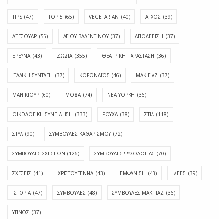
TIPS
(47)
TOP 5
(65)
VEGETARIAN
(40)
ΑΓΧΟΣ
(39)
ΑΞΕΣΟΥΑΡ
(55)
ΑΓΊΟΥ ΒΑΛΕΝΤΊΝΟΥ
(37)
ΑΠΟΛΈΠΙΣΗ
(37)
ΕΡΕΥΝΑ
(43)
ΖΩΔΙΑ
(355)
ΘΕΑΤΡΙΚΗ ΠΑΡΑΣΤΑΣΗ
(36)
ΙΤΑΛΙΚΗ ΣΥΝΤΑΓΗ
(37)
ΚΟΡΩΝΑΪΟΣ
(46)
ΜΑΚΙΓΙΑΖ
(37)
ΜΑΝΙΚΙΟΥΡ
(60)
ΜΟΔΑ
(74)
ΝΕΑ ΥΟΡΚΗ
(36)
ΟΙΚΟΛΟΓΙΚΗ ΣΥΝΕΙΔΗΣΗ
(333)
ΡΟΥΧΑ
(38)
ΣΤΙΛ
(118)
ΣΤΥΛ
(90)
ΣΥΜΒΟΥΛΕΣ ΚΑΘΑΡΙΣΜΟΥ
(72)
ΣΥΜΒΟΥΛΕΣ ΣΧΕΣΕΩΝ
(126)
ΣΥΜΒΟΥΛΕΣ ΨΥΧΟΛΟΓΙΑΣ
(70)
ΣΧΕΣΕΙΣ
(41)
ΧΡΙΣΤΟΥΓΕΝΝΑ
(43)
ΕΜΦΆΝΙΣΗ
(43)
ΙΔΈΕΣ
(39)
ΙΣΤΟΡΊΑ
(47)
ΣΥΜΒΟΥΛΈΣ
(48)
ΣΥΜΒΟΥΛΈΣ ΜΑΚΙΓΙΆΖ
(36)
ΎΠΝΟΣ
(37)