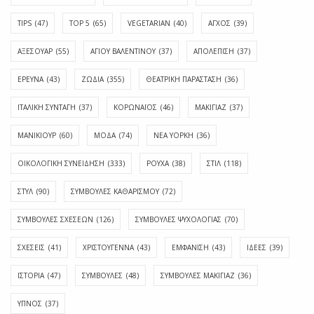
TIPS
(47)
TOP 5
(65)
VEGETARIAN
(40)
ΑΓΧΟΣ
(39)
ΑΞΕΣΟΥΑΡ
(55)
ΑΓΊΟΥ ΒΑΛΕΝΤΊΝΟΥ
(37)
ΑΠΟΛΈΠΙΣΗ
(37)
ΕΡΕΥΝΑ
(43)
ΖΩΔΙΑ
(355)
ΘΕΑΤΡΙΚΗ ΠΑΡΑΣΤΑΣΗ
(36)
ΙΤΑΛΙΚΗ ΣΥΝΤΑΓΗ
(37)
ΚΟΡΩΝΑΪΟΣ
(46)
ΜΑΚΙΓΙΑΖ
(37)
ΜΑΝΙΚΙΟΥΡ
(60)
ΜΟΔΑ
(74)
ΝΕΑ ΥΟΡΚΗ
(36)
ΟΙΚΟΛΟΓΙΚΗ ΣΥΝΕΙΔΗΣΗ
(333)
ΡΟΥΧΑ
(38)
ΣΤΙΛ
(118)
ΣΤΥΛ
(90)
ΣΥΜΒΟΥΛΕΣ ΚΑΘΑΡΙΣΜΟΥ
(72)
ΣΥΜΒΟΥΛΕΣ ΣΧΕΣΕΩΝ
(126)
ΣΥΜΒΟΥΛΕΣ ΨΥΧΟΛΟΓΙΑΣ
(70)
ΣΧΕΣΕΙΣ
(41)
ΧΡΙΣΤΟΥΓΕΝΝΑ
(43)
ΕΜΦΆΝΙΣΗ
(43)
ΙΔΈΕΣ
(39)
ΙΣΤΟΡΊΑ
(47)
ΣΥΜΒΟΥΛΈΣ
(48)
ΣΥΜΒΟΥΛΈΣ ΜΑΚΙΓΙΆΖ
(36)
ΎΠΝΟΣ
(37)