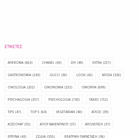
ΕΤΙΚΈΤΕΣ
AFIEROMA
(663)
CHANEL
(43)
DIY
(49)
EXTRA
(251)
GASTRONOMIA
(243)
GUCCI
(36)
LOOK
(42)
MODA
(326)
OIKOLOGIA
(202)
OIKONOMIA
(252)
OMORFIA
(699)
PSYCHAGOGIA
(357)
PSYCHOLOGIA
(730)
TAXIDI
(152)
TIPS
(47)
TOP 5
(64)
VEGETARIAN
(40)
ΑΓΧΟΣ
(39)
ΑΞΕΣΟΥΑΡ
(55)
ΑΓΊΟΥ ΒΑΛΕΝΤΊΝΟΥ
(37)
ΑΠΟΛΈΠΙΣΗ
(37)
ΕΡΕΥΝΑ
(43)
ΖΩΔΙΑ
(355)
ΘΕΑΤΡΙΚΗ ΠΑΡΑΣΤΑΣΗ
(36)