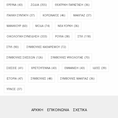
ΕΡΕΥΝΑ
(43)
ΖΩΔΙΑ
(355)
ΘΕΑΤΡΙΚΗ ΠΑΡΑΣΤΑΣΗ
(36)
ΙΤΑΛΙΚΗ ΣΥΝΤΑΓΗ
(37)
ΚΟΡΩΝΑΪΟΣ
(46)
ΜΑΚΙΓΙΑΖ
(37)
ΜΑΝΙΚΙΟΥΡ
(60)
ΜΟΔΑ
(74)
ΝΕΑ ΥΟΡΚΗ
(36)
ΟΙΚΟΛΟΓΙΚΗ ΣΥΝΕΙΔΗΣΗ
(333)
ΡΟΥΧΑ
(38)
ΣΤΙΛ
(118)
ΣΤΥΛ
(90)
ΣΥΜΒΟΥΛΕΣ ΚΑΘΑΡΙΣΜΟΥ
(72)
ΣΥΜΒΟΥΛΕΣ ΣΧΕΣΕΩΝ
(126)
ΣΥΜΒΟΥΛΕΣ ΨΥΧΟΛΟΓΙΑΣ
(70)
ΣΧΕΣΕΙΣ
(41)
ΧΡΙΣΤΟΥΓΕΝΝΑ
(43)
ΕΜΦΆΝΙΣΗ
(43)
ΙΔΈΕΣ
(39)
ΙΣΤΟΡΊΑ
(47)
ΣΥΜΒΟΥΛΈΣ
(48)
ΣΥΜΒΟΥΛΈΣ ΜΑΚΙΓΙΆΖ
(36)
ΎΠΝΟΣ
(37)
ΑΡΧΙΚΗ
ΕΠΙΚΟΙΝΩΝΊΑ
ΣΧΕΤΙΚΆ