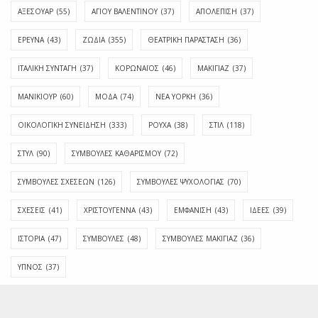
ΑΞΕΣΟΥΑΡ
(55)
ΑΓΊΟΥ ΒΑΛΕΝΤΊΝΟΥ
(37)
ΑΠΟΛΈΠΙΣΗ
(37)
ΕΡΕΥΝΑ
(43)
ΖΩΔΙΑ
(355)
ΘΕΑΤΡΙΚΗ ΠΑΡΑΣΤΑΣΗ
(36)
ΙΤΑΛΙΚΗ ΣΥΝΤΑΓΗ
(37)
ΚΟΡΩΝΑΪΟΣ
(46)
ΜΑΚΙΓΙΑΖ
(37)
ΜΑΝΙΚΙΟΥΡ
(60)
ΜΟΔΑ
(74)
ΝΕΑ ΥΟΡΚΗ
(36)
ΟΙΚΟΛΟΓΙΚΗ ΣΥΝΕΙΔΗΣΗ
(333)
ΡΟΥΧΑ
(38)
ΣΤΙΛ
(118)
ΣΤΥΛ
(90)
ΣΥΜΒΟΥΛΕΣ ΚΑΘΑΡΙΣΜΟΥ
(72)
ΣΥΜΒΟΥΛΕΣ ΣΧΕΣΕΩΝ
(126)
ΣΥΜΒΟΥΛΕΣ ΨΥΧΟΛΟΓΙΑΣ
(70)
ΣΧΕΣΕΙΣ
(41)
ΧΡΙΣΤΟΥΓΕΝΝΑ
(43)
ΕΜΦΆΝΙΣΗ
(43)
ΙΔΈΕΣ
(39)
ΙΣΤΟΡΊΑ
(47)
ΣΥΜΒΟΥΛΈΣ
(48)
ΣΥΜΒΟΥΛΈΣ ΜΑΚΙΓΙΆΖ
(36)
ΎΠΝΟΣ
(37)