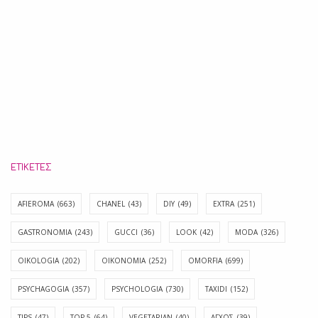
ΕΤΙΚΈΤΕΣ
AFIEROMA
(663)
CHANEL
(43)
DIY
(49)
EXTRA
(251)
GASTRONOMIA
(243)
GUCCI
(36)
LOOK
(42)
MODA
(326)
OIKOLOGIA
(202)
OIKONOMIA
(252)
OMORFIA
(699)
PSYCHAGOGIA
(357)
PSYCHOLOGIA
(730)
TAXIDI
(152)
TIPS
(47)
TOP 5
(64)
VEGETARIAN
(40)
ΑΓΧΟΣ
(39)