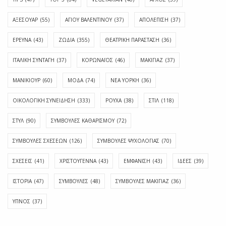
ΑΞΕΣΟΥΑΡ
(55)
ΑΓΊΟΥ ΒΑΛΕΝΤΊΝΟΥ
(37)
ΑΠΟΛΈΠΙΣΗ
(37)
ΕΡΕΥΝΑ
(43)
ΖΩΔΙΑ
(355)
ΘΕΑΤΡΙΚΗ ΠΑΡΑΣΤΑΣΗ
(36)
ΙΤΑΛΙΚΗ ΣΥΝΤΑΓΗ
(37)
ΚΟΡΩΝΑΪΟΣ
(46)
ΜΑΚΙΓΙΑΖ
(37)
ΜΑΝΙΚΙΟΥΡ
(60)
ΜΟΔΑ
(74)
ΝΕΑ ΥΟΡΚΗ
(36)
ΟΙΚΟΛΟΓΙΚΗ ΣΥΝΕΙΔΗΣΗ
(333)
ΡΟΥΧΑ
(38)
ΣΤΙΛ
(118)
ΣΤΥΛ
(90)
ΣΥΜΒΟΥΛΕΣ ΚΑΘΑΡΙΣΜΟΥ
(72)
ΣΥΜΒΟΥΛΕΣ ΣΧΕΣΕΩΝ
(126)
ΣΥΜΒΟΥΛΕΣ ΨΥΧΟΛΟΓΙΑΣ
(70)
ΣΧΕΣΕΙΣ
(41)
ΧΡΙΣΤΟΥΓΕΝΝΑ
(43)
ΕΜΦΆΝΙΣΗ
(43)
ΙΔΈΕΣ
(39)
ΙΣΤΟΡΊΑ
(47)
ΣΥΜΒΟΥΛΈΣ
(48)
ΣΥΜΒΟΥΛΈΣ ΜΑΚΙΓΙΆΖ
(36)
ΎΠΝΟΣ
(37)