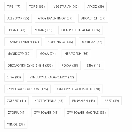
TIPS
(47)
TOP 5
(65)
VEGETARIAN
(40)
ΑΓΧΟΣ
(39)
ΑΞΕΣΟΥΑΡ
(55)
ΑΓΊΟΥ ΒΑΛΕΝΤΊΝΟΥ
(37)
ΑΠΟΛΈΠΙΣΗ
(37)
ΕΡΕΥΝΑ
(43)
ΖΩΔΙΑ
(355)
ΘΕΑΤΡΙΚΗ ΠΑΡΑΣΤΑΣΗ
(36)
ΙΤΑΛΙΚΗ ΣΥΝΤΑΓΗ
(37)
ΚΟΡΩΝΑΪΟΣ
(46)
ΜΑΚΙΓΙΑΖ
(37)
ΜΑΝΙΚΙΟΥΡ
(60)
ΜΟΔΑ
(74)
ΝΕΑ ΥΟΡΚΗ
(36)
ΟΙΚΟΛΟΓΙΚΗ ΣΥΝΕΙΔΗΣΗ
(333)
ΡΟΥΧΑ
(38)
ΣΤΙΛ
(118)
ΣΤΥΛ
(90)
ΣΥΜΒΟΥΛΕΣ ΚΑΘΑΡΙΣΜΟΥ
(72)
ΣΥΜΒΟΥΛΕΣ ΣΧΕΣΕΩΝ
(126)
ΣΥΜΒΟΥΛΕΣ ΨΥΧΟΛΟΓΙΑΣ
(70)
ΣΧΕΣΕΙΣ
(41)
ΧΡΙΣΤΟΥΓΕΝΝΑ
(43)
ΕΜΦΆΝΙΣΗ
(43)
ΙΔΈΕΣ
(39)
ΙΣΤΟΡΊΑ
(47)
ΣΥΜΒΟΥΛΈΣ
(48)
ΣΥΜΒΟΥΛΈΣ ΜΑΚΙΓΙΆΖ
(36)
ΎΠΝΟΣ
(37)