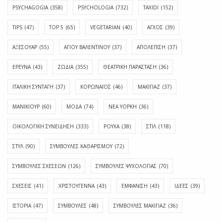
PSYCHAGOGIA
(358)
PSYCHOLOGIA
(732)
TAXIDI
(152)
TIPS
(47)
TOP 5
(65)
VEGETARIAN
(40)
ΑΓΧΟΣ
(39)
ΑΞΕΣΟΥΑΡ
(55)
ΑΓΊΟΥ ΒΑΛΕΝΤΊΝΟΥ
(37)
ΑΠΟΛΈΠΙΣΗ
(37)
ΕΡΕΥΝΑ
(43)
ΖΩΔΙΑ
(355)
ΘΕΑΤΡΙΚΗ ΠΑΡΑΣΤΑΣΗ
(36)
ΙΤΑΛΙΚΗ ΣΥΝΤΑΓΗ
(37)
ΚΟΡΩΝΑΪΟΣ
(46)
ΜΑΚΙΓΙΑΖ
(37)
ΜΑΝΙΚΙΟΥΡ
(60)
ΜΟΔΑ
(74)
ΝΕΑ ΥΟΡΚΗ
(36)
ΟΙΚΟΛΟΓΙΚΗ ΣΥΝΕΙΔΗΣΗ
(333)
ΡΟΥΧΑ
(38)
ΣΤΙΛ
(118)
ΣΤΥΛ
(90)
ΣΥΜΒΟΥΛΕΣ ΚΑΘΑΡΙΣΜΟΥ
(72)
ΣΥΜΒΟΥΛΕΣ ΣΧΕΣΕΩΝ
(126)
ΣΥΜΒΟΥΛΕΣ ΨΥΧΟΛΟΓΙΑΣ
(70)
ΣΧΕΣΕΙΣ
(41)
ΧΡΙΣΤΟΥΓΕΝΝΑ
(43)
ΕΜΦΆΝΙΣΗ
(43)
ΙΔΈΕΣ
(39)
ΙΣΤΟΡΊΑ
(47)
ΣΥΜΒΟΥΛΈΣ
(48)
ΣΥΜΒΟΥΛΈΣ ΜΑΚΙΓΙΆΖ
(36)