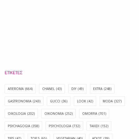
ΕΤΙΚΈΤΕΣ
AFIEROMA
(664)
CHANEL
(43)
DIY
(49)
EXTRA
(248)
GASTRONOMIA
(243)
GUCCI
(36)
LOOK
(42)
MODA
(327)
OIKOLOGIA
(202)
OIKONOMIA
(252)
OMORFIA
(701)
PSYCHAGOGIA
(358)
PSYCHOLOGIA
(732)
TAXIDI
(152)
TIPS
(47)
TOP 5
(65)
VEGETARIAN
(40)
ΑΓΧΟΣ
(39)