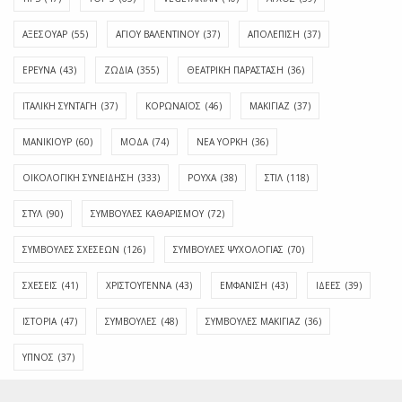
ΑΞΕΣΟΥΑΡ
(55)
ΑΓΊΟΥ ΒΑΛΕΝΤΊΝΟΥ
(37)
ΑΠΟΛΈΠΙΣΗ
(37)
ΕΡΕΥΝΑ
(43)
ΖΩΔΙΑ
(355)
ΘΕΑΤΡΙΚΗ ΠΑΡΑΣΤΑΣΗ
(36)
ΙΤΑΛΙΚΗ ΣΥΝΤΑΓΗ
(37)
ΚΟΡΩΝΑΪΟΣ
(46)
ΜΑΚΙΓΙΑΖ
(37)
ΜΑΝΙΚΙΟΥΡ
(60)
ΜΟΔΑ
(74)
ΝΕΑ ΥΟΡΚΗ
(36)
ΟΙΚΟΛΟΓΙΚΗ ΣΥΝΕΙΔΗΣΗ
(333)
ΡΟΥΧΑ
(38)
ΣΤΙΛ
(118)
ΣΤΥΛ
(90)
ΣΥΜΒΟΥΛΕΣ ΚΑΘΑΡΙΣΜΟΥ
(72)
ΣΥΜΒΟΥΛΕΣ ΣΧΕΣΕΩΝ
(126)
ΣΥΜΒΟΥΛΕΣ ΨΥΧΟΛΟΓΙΑΣ
(70)
ΣΧΕΣΕΙΣ
(41)
ΧΡΙΣΤΟΥΓΕΝΝΑ
(43)
ΕΜΦΆΝΙΣΗ
(43)
ΙΔΈΕΣ
(39)
ΙΣΤΟΡΊΑ
(47)
ΣΥΜΒΟΥΛΈΣ
(48)
ΣΥΜΒΟΥΛΈΣ ΜΑΚΙΓΙΆΖ
(36)
ΎΠΝΟΣ
(37)