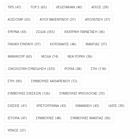
TIPS
(47)
TOP 5
(65)
VEGETARIAN
(40)
ΑΓΧΟΣ
(39)
ΑΞΕΣΟΥΑΡ
(55)
ΑΓΊΟΥ ΒΑΛΕΝΤΊΝΟΥ
(37)
ΑΠΟΛΈΠΙΣΗ
(37)
ΕΡΕΥΝΑ
(43)
ΖΩΔΙΑ
(355)
ΘΕΑΤΡΙΚΗ ΠΑΡΑΣΤΑΣΗ
(36)
ΙΤΑΛΙΚΗ ΣΥΝΤΑΓΗ
(37)
ΚΟΡΩΝΑΪΟΣ
(46)
ΜΑΚΙΓΙΑΖ
(37)
ΜΑΝΙΚΙΟΥΡ
(60)
ΜΟΔΑ
(74)
ΝΕΑ ΥΟΡΚΗ
(36)
ΟΙΚΟΛΟΓΙΚΗ ΣΥΝΕΙΔΗΣΗ
(333)
ΡΟΥΧΑ
(38)
ΣΤΙΛ
(118)
ΣΤΥΛ
(90)
ΣΥΜΒΟΥΛΕΣ ΚΑΘΑΡΙΣΜΟΥ
(72)
ΣΥΜΒΟΥΛΕΣ ΣΧΕΣΕΩΝ
(126)
ΣΥΜΒΟΥΛΕΣ ΨΥΧΟΛΟΓΙΑΣ
(70)
ΣΧΕΣΕΙΣ
(41)
ΧΡΙΣΤΟΥΓΕΝΝΑ
(43)
ΕΜΦΆΝΙΣΗ
(43)
ΙΔΈΕΣ
(39)
ΙΣΤΟΡΊΑ
(47)
ΣΥΜΒΟΥΛΈΣ
(48)
ΣΥΜΒΟΥΛΈΣ ΜΑΚΙΓΙΆΖ
(36)
ΎΠΝΟΣ
(37)