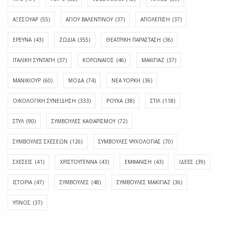
ΑΞΕΣΟΥΑΡ
(55)
ΑΓΊΟΥ ΒΑΛΕΝΤΊΝΟΥ
(37)
ΑΠΟΛΈΠΙΣΗ
(37)
ΕΡΕΥΝΑ
(43)
ΖΩΔΙΑ
(355)
ΘΕΑΤΡΙΚΗ ΠΑΡΑΣΤΑΣΗ
(36)
ΙΤΑΛΙΚΗ ΣΥΝΤΑΓΗ
(37)
ΚΟΡΩΝΑΪΟΣ
(46)
ΜΑΚΙΓΙΑΖ
(37)
ΜΑΝΙΚΙΟΥΡ
(60)
ΜΟΔΑ
(74)
ΝΕΑ ΥΟΡΚΗ
(36)
ΟΙΚΟΛΟΓΙΚΗ ΣΥΝΕΙΔΗΣΗ
(333)
ΡΟΥΧΑ
(38)
ΣΤΙΛ
(118)
ΣΤΥΛ
(90)
ΣΥΜΒΟΥΛΕΣ ΚΑΘΑΡΙΣΜΟΥ
(72)
ΣΥΜΒΟΥΛΕΣ ΣΧΕΣΕΩΝ
(126)
ΣΥΜΒΟΥΛΕΣ ΨΥΧΟΛΟΓΙΑΣ
(70)
ΣΧΕΣΕΙΣ
(41)
ΧΡΙΣΤΟΥΓΕΝΝΑ
(43)
ΕΜΦΆΝΙΣΗ
(43)
ΙΔΈΕΣ
(39)
ΙΣΤΟΡΊΑ
(47)
ΣΥΜΒΟΥΛΈΣ
(48)
ΣΥΜΒΟΥΛΈΣ ΜΑΚΙΓΙΆΖ
(36)
ΎΠΝΟΣ
(37)