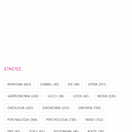
ΕΤΙΚΈΤΕΣ
AFIEROMA
(663)
CHANEL
(43)
DIY
(49)
EXTRA
(251)
GASTRONOMIA
(243)
GUCCI
(36)
LOOK
(42)
MODA
(326)
OIKOLOGIA
(202)
OIKONOMIA
(252)
OMORFIA
(700)
PSYCHAGOGIA
(358)
PSYCHOLOGIA
(730)
TAXIDI
(152)
TIPS
(47)
TOP 5
(65)
VEGETARIAN
(40)
ΑΓΧΟΣ
(39)