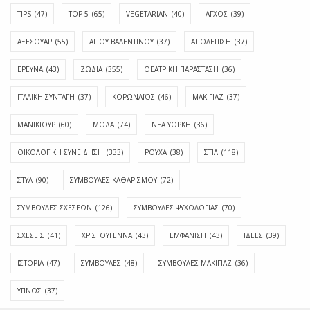
TIPS
(47)
TOP 5
(65)
VEGETARIAN
(40)
ΑΓΧΟΣ
(39)
ΑΞΕΣΟΥΑΡ
(55)
ΑΓΊΟΥ ΒΑΛΕΝΤΊΝΟΥ
(37)
ΑΠΟΛΈΠΙΣΗ
(37)
ΕΡΕΥΝΑ
(43)
ΖΩΔΙΑ
(355)
ΘΕΑΤΡΙΚΗ ΠΑΡΑΣΤΑΣΗ
(36)
ΙΤΑΛΙΚΗ ΣΥΝΤΑΓΗ
(37)
ΚΟΡΩΝΑΪΟΣ
(46)
ΜΑΚΙΓΙΑΖ
(37)
ΜΑΝΙΚΙΟΥΡ
(60)
ΜΟΔΑ
(74)
ΝΕΑ ΥΟΡΚΗ
(36)
ΟΙΚΟΛΟΓΙΚΗ ΣΥΝΕΙΔΗΣΗ
(333)
ΡΟΥΧΑ
(38)
ΣΤΙΛ
(118)
ΣΤΥΛ
(90)
ΣΥΜΒΟΥΛΕΣ ΚΑΘΑΡΙΣΜΟΥ
(72)
ΣΥΜΒΟΥΛΕΣ ΣΧΕΣΕΩΝ
(126)
ΣΥΜΒΟΥΛΕΣ ΨΥΧΟΛΟΓΙΑΣ
(70)
ΣΧΕΣΕΙΣ
(41)
ΧΡΙΣΤΟΥΓΕΝΝΑ
(43)
ΕΜΦΆΝΙΣΗ
(43)
ΙΔΈΕΣ
(39)
ΙΣΤΟΡΊΑ
(47)
ΣΥΜΒΟΥΛΈΣ
(48)
ΣΥΜΒΟΥΛΈΣ ΜΑΚΙΓΙΆΖ
(36)
ΎΠΝΟΣ
(37)