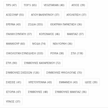
TIPS
(47)
TOP 5
(65)
VEGETARIAN
(40)
ΑΓΧΟΣ
(39)
ΑΞΕΣΟΥΑΡ
(55)
ΑΓΊΟΥ ΒΑΛΕΝΤΊΝΟΥ
(37)
ΑΠΟΛΈΠΙΣΗ
(37)
ΕΡΕΥΝΑ
(43)
ΖΩΔΙΑ
(355)
ΘΕΑΤΡΙΚΗ ΠΑΡΑΣΤΑΣΗ
(36)
ΙΤΑΛΙΚΗ ΣΥΝΤΑΓΗ
(37)
ΚΟΡΩΝΑΪΟΣ
(46)
ΜΑΚΙΓΙΑΖ
(37)
ΜΑΝΙΚΙΟΥΡ
(60)
ΜΟΔΑ
(74)
ΝΕΑ ΥΟΡΚΗ
(36)
ΟΙΚΟΛΟΓΙΚΗ ΣΥΝΕΙΔΗΣΗ
(333)
ΡΟΥΧΑ
(38)
ΣΤΙΛ
(118)
ΣΤΥΛ
(90)
ΣΥΜΒΟΥΛΕΣ ΚΑΘΑΡΙΣΜΟΥ
(72)
ΣΥΜΒΟΥΛΕΣ ΣΧΕΣΕΩΝ
(126)
ΣΥΜΒΟΥΛΕΣ ΨΥΧΟΛΟΓΙΑΣ
(70)
ΣΧΕΣΕΙΣ
(41)
ΧΡΙΣΤΟΥΓΕΝΝΑ
(43)
ΕΜΦΆΝΙΣΗ
(43)
ΙΔΈΕΣ
(39)
ΙΣΤΟΡΊΑ
(47)
ΣΥΜΒΟΥΛΈΣ
(48)
ΣΥΜΒΟΥΛΈΣ ΜΑΚΙΓΙΆΖ
(36)
ΎΠΝΟΣ
(37)