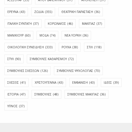
ΑΞΕΣΟΥΑΡ
(55)
ΑΓΊΟΥ ΒΑΛΕΝΤΊΝΟΥ
(37)
ΑΠΟΛΈΠΙΣΗ
(37)
ΕΡΕΥΝΑ
(43)
ΖΩΔΙΑ
(355)
ΘΕΑΤΡΙΚΗ ΠΑΡΑΣΤΑΣΗ
(36)
ΙΤΑΛΙΚΗ ΣΥΝΤΑΓΗ
(37)
ΚΟΡΩΝΑΪΟΣ
(46)
ΜΑΚΙΓΙΑΖ
(37)
ΜΑΝΙΚΙΟΥΡ
(60)
ΜΟΔΑ
(74)
ΝΕΑ ΥΟΡΚΗ
(36)
ΟΙΚΟΛΟΓΙΚΗ ΣΥΝΕΙΔΗΣΗ
(333)
ΡΟΥΧΑ
(38)
ΣΤΙΛ
(118)
ΣΤΥΛ
(90)
ΣΥΜΒΟΥΛΕΣ ΚΑΘΑΡΙΣΜΟΥ
(72)
ΣΥΜΒΟΥΛΕΣ ΣΧΕΣΕΩΝ
(126)
ΣΥΜΒΟΥΛΕΣ ΨΥΧΟΛΟΓΙΑΣ
(70)
ΣΧΕΣΕΙΣ
(41)
ΧΡΙΣΤΟΥΓΕΝΝΑ
(43)
ΕΜΦΆΝΙΣΗ
(43)
ΙΔΈΕΣ
(39)
ΙΣΤΟΡΊΑ
(47)
ΣΥΜΒΟΥΛΈΣ
(48)
ΣΥΜΒΟΥΛΈΣ ΜΑΚΙΓΙΆΖ
(36)
ΎΠΝΟΣ
(37)