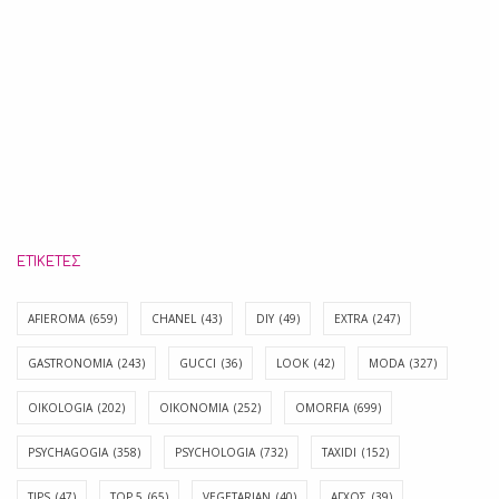
ΕΤΙΚΈΤΕΣ
AFIEROMA
(659)
CHANEL
(43)
DIY
(49)
EXTRA
(247)
GASTRONOMIA
(243)
GUCCI
(36)
LOOK
(42)
MODA
(327)
OIKOLOGIA
(202)
OIKONOMIA
(252)
OMORFIA
(699)
PSYCHAGOGIA
(358)
PSYCHOLOGIA
(732)
TAXIDI
(152)
TIPS
(47)
TOP 5
(65)
VEGETARIAN
(40)
ΑΓΧΟΣ
(39)