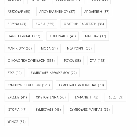
ΑΞΕΣΟΥΑΡ
(55)
ΑΓΊΟΥ ΒΑΛΕΝΤΊΝΟΥ
(37)
ΑΠΟΛΈΠΙΣΗ
(37)
ΕΡΕΥΝΑ
(43)
ΖΩΔΙΑ
(355)
ΘΕΑΤΡΙΚΗ ΠΑΡΑΣΤΑΣΗ
(36)
ΙΤΑΛΙΚΗ ΣΥΝΤΑΓΗ
(37)
ΚΟΡΩΝΑΪΟΣ
(46)
ΜΑΚΙΓΙΑΖ
(37)
ΜΑΝΙΚΙΟΥΡ
(60)
ΜΟΔΑ
(74)
ΝΕΑ ΥΟΡΚΗ
(36)
ΟΙΚΟΛΟΓΙΚΗ ΣΥΝΕΙΔΗΣΗ
(333)
ΡΟΥΧΑ
(38)
ΣΤΙΛ
(118)
ΣΤΥΛ
(90)
ΣΥΜΒΟΥΛΕΣ ΚΑΘΑΡΙΣΜΟΥ
(72)
ΣΥΜΒΟΥΛΕΣ ΣΧΕΣΕΩΝ
(126)
ΣΥΜΒΟΥΛΕΣ ΨΥΧΟΛΟΓΙΑΣ
(70)
ΣΧΕΣΕΙΣ
(41)
ΧΡΙΣΤΟΥΓΕΝΝΑ
(43)
ΕΜΦΆΝΙΣΗ
(43)
ΙΔΈΕΣ
(39)
ΙΣΤΟΡΊΑ
(47)
ΣΥΜΒΟΥΛΈΣ
(48)
ΣΥΜΒΟΥΛΈΣ ΜΑΚΙΓΙΆΖ
(36)
ΎΠΝΟΣ
(37)