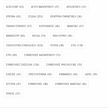
ΑΞΕΣΟΥΑΡ
(55)
ΑΓΊΟΥ ΒΑΛΕΝΤΊΝΟΥ
(37)
ΑΠΟΛΈΠΙΣΗ
(37)
ΕΡΕΥΝΑ
(43)
ΖΩΔΙΑ
(355)
ΘΕΑΤΡΙΚΗ ΠΑΡΑΣΤΑΣΗ
(36)
ΙΤΑΛΙΚΗ ΣΥΝΤΑΓΗ
(37)
ΚΟΡΩΝΑΪΟΣ
(46)
ΜΑΚΙΓΙΑΖ
(37)
ΜΑΝΙΚΙΟΥΡ
(60)
ΜΟΔΑ
(74)
ΝΕΑ ΥΟΡΚΗ
(36)
ΟΙΚΟΛΟΓΙΚΗ ΣΥΝΕΙΔΗΣΗ
(333)
ΡΟΥΧΑ
(38)
ΣΤΙΛ
(118)
ΣΤΥΛ
(90)
ΣΥΜΒΟΥΛΕΣ ΚΑΘΑΡΙΣΜΟΥ
(72)
ΣΥΜΒΟΥΛΕΣ ΣΧΕΣΕΩΝ
(126)
ΣΥΜΒΟΥΛΕΣ ΨΥΧΟΛΟΓΙΑΣ
(70)
ΣΧΕΣΕΙΣ
(41)
ΧΡΙΣΤΟΥΓΕΝΝΑ
(43)
ΕΜΦΆΝΙΣΗ
(43)
ΙΔΈΕΣ
(39)
ΙΣΤΟΡΊΑ
(47)
ΣΥΜΒΟΥΛΈΣ
(48)
ΣΥΜΒΟΥΛΈΣ ΜΑΚΙΓΙΆΖ
(36)
ΎΠΝΟΣ
(37)