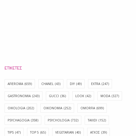
ΕΤΙΚΈΤΕΣ
AFIEROMA
(659)
CHANEL
(43)
DIY
(49)
EXTRA
(247)
GASTRONOMIA
(243)
GUCCI
(36)
LOOK
(42)
MODA
(327)
OIKOLOGIA
(202)
OIKONOMIA
(252)
OMORFIA
(699)
PSYCHAGOGIA
(358)
PSYCHOLOGIA
(732)
TAXIDI
(152)
TIPS
(47)
TOP 5
(65)
VEGETARIAN
(40)
ΑΓΧΟΣ
(39)