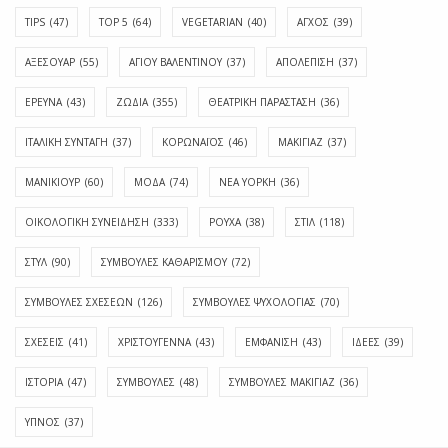
TIPS
(47)
TOP 5
(64)
VEGETARIAN
(40)
ΑΓΧΟΣ
(39)
ΑΞΕΣΟΥΑΡ
(55)
ΑΓΊΟΥ ΒΑΛΕΝΤΊΝΟΥ
(37)
ΑΠΟΛΈΠΙΣΗ
(37)
ΕΡΕΥΝΑ
(43)
ΖΩΔΙΑ
(355)
ΘΕΑΤΡΙΚΗ ΠΑΡΑΣΤΑΣΗ
(36)
ΙΤΑΛΙΚΗ ΣΥΝΤΑΓΗ
(37)
ΚΟΡΩΝΑΪΟΣ
(46)
ΜΑΚΙΓΙΑΖ
(37)
ΜΑΝΙΚΙΟΥΡ
(60)
ΜΟΔΑ
(74)
ΝΕΑ ΥΟΡΚΗ
(36)
ΟΙΚΟΛΟΓΙΚΗ ΣΥΝΕΙΔΗΣΗ
(333)
ΡΟΥΧΑ
(38)
ΣΤΙΛ
(118)
ΣΤΥΛ
(90)
ΣΥΜΒΟΥΛΕΣ ΚΑΘΑΡΙΣΜΟΥ
(72)
ΣΥΜΒΟΥΛΕΣ ΣΧΕΣΕΩΝ
(126)
ΣΥΜΒΟΥΛΕΣ ΨΥΧΟΛΟΓΙΑΣ
(70)
ΣΧΕΣΕΙΣ
(41)
ΧΡΙΣΤΟΥΓΕΝΝΑ
(43)
ΕΜΦΆΝΙΣΗ
(43)
ΙΔΈΕΣ
(39)
ΙΣΤΟΡΊΑ
(47)
ΣΥΜΒΟΥΛΈΣ
(48)
ΣΥΜΒΟΥΛΈΣ ΜΑΚΙΓΙΆΖ
(36)
ΎΠΝΟΣ
(37)