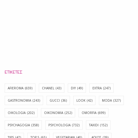
ΕΤΙΚΈΤΕΣ
AFIEROMA
(659)
CHANEL
(43)
DIY
(49)
EXTRA
(247)
GASTRONOMIA
(243)
GUCCI
(36)
LOOK
(42)
MODA
(327)
OIKOLOGIA
(202)
OIKONOMIA
(252)
OMORFIA
(699)
PSYCHAGOGIA
(358)
PSYCHOLOGIA
(732)
TAXIDI
(152)
TIPS
(47)
TOP 5
(65)
VEGETARIAN
(40)
ΑΓΧΟΣ
(39)