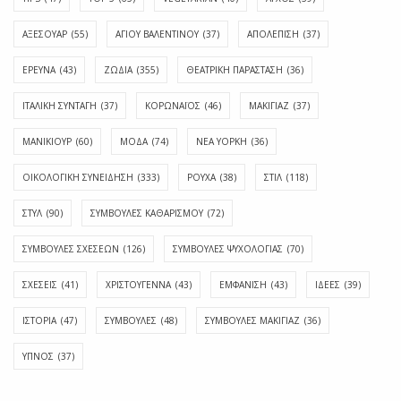
ΑΞΕΣΟΥΑΡ
(55)
ΑΓΊΟΥ ΒΑΛΕΝΤΊΝΟΥ
(37)
ΑΠΟΛΈΠΙΣΗ
(37)
ΕΡΕΥΝΑ
(43)
ΖΩΔΙΑ
(355)
ΘΕΑΤΡΙΚΗ ΠΑΡΑΣΤΑΣΗ
(36)
ΙΤΑΛΙΚΗ ΣΥΝΤΑΓΗ
(37)
ΚΟΡΩΝΑΪΟΣ
(46)
ΜΑΚΙΓΙΑΖ
(37)
ΜΑΝΙΚΙΟΥΡ
(60)
ΜΟΔΑ
(74)
ΝΕΑ ΥΟΡΚΗ
(36)
ΟΙΚΟΛΟΓΙΚΗ ΣΥΝΕΙΔΗΣΗ
(333)
ΡΟΥΧΑ
(38)
ΣΤΙΛ
(118)
ΣΤΥΛ
(90)
ΣΥΜΒΟΥΛΕΣ ΚΑΘΑΡΙΣΜΟΥ
(72)
ΣΥΜΒΟΥΛΕΣ ΣΧΕΣΕΩΝ
(126)
ΣΥΜΒΟΥΛΕΣ ΨΥΧΟΛΟΓΙΑΣ
(70)
ΣΧΕΣΕΙΣ
(41)
ΧΡΙΣΤΟΥΓΕΝΝΑ
(43)
ΕΜΦΆΝΙΣΗ
(43)
ΙΔΈΕΣ
(39)
ΙΣΤΟΡΊΑ
(47)
ΣΥΜΒΟΥΛΈΣ
(48)
ΣΥΜΒΟΥΛΈΣ ΜΑΚΙΓΙΆΖ
(36)
ΎΠΝΟΣ
(37)