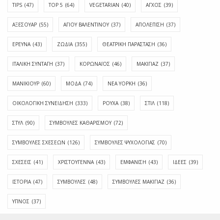
TIPS
(47)
TOP 5
(64)
VEGETARIAN
(40)
ΑΓΧΟΣ
(39)
ΑΞΕΣΟΥΑΡ
(55)
ΑΓΊΟΥ ΒΑΛΕΝΤΊΝΟΥ
(37)
ΑΠΟΛΈΠΙΣΗ
(37)
ΕΡΕΥΝΑ
(43)
ΖΩΔΙΑ
(355)
ΘΕΑΤΡΙΚΗ ΠΑΡΑΣΤΑΣΗ
(36)
ΙΤΑΛΙΚΗ ΣΥΝΤΑΓΗ
(37)
ΚΟΡΩΝΑΪΟΣ
(46)
ΜΑΚΙΓΙΑΖ
(37)
ΜΑΝΙΚΙΟΥΡ
(60)
ΜΟΔΑ
(74)
ΝΕΑ ΥΟΡΚΗ
(36)
ΟΙΚΟΛΟΓΙΚΗ ΣΥΝΕΙΔΗΣΗ
(333)
ΡΟΥΧΑ
(38)
ΣΤΙΛ
(118)
ΣΤΥΛ
(90)
ΣΥΜΒΟΥΛΕΣ ΚΑΘΑΡΙΣΜΟΥ
(72)
ΣΥΜΒΟΥΛΕΣ ΣΧΕΣΕΩΝ
(126)
ΣΥΜΒΟΥΛΕΣ ΨΥΧΟΛΟΓΙΑΣ
(70)
ΣΧΕΣΕΙΣ
(41)
ΧΡΙΣΤΟΥΓΕΝΝΑ
(43)
ΕΜΦΆΝΙΣΗ
(43)
ΙΔΈΕΣ
(39)
ΙΣΤΟΡΊΑ
(47)
ΣΥΜΒΟΥΛΈΣ
(48)
ΣΥΜΒΟΥΛΈΣ ΜΑΚΙΓΙΆΖ
(36)
ΎΠΝΟΣ
(37)