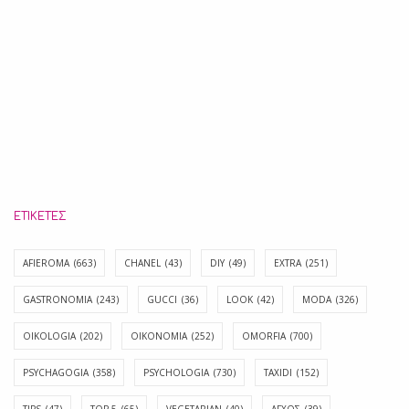
ΕΤΙΚΈΤΕΣ
AFIEROMA
(663)
CHANEL
(43)
DIY
(49)
EXTRA
(251)
GASTRONOMIA
(243)
GUCCI
(36)
LOOK
(42)
MODA
(326)
OIKOLOGIA
(202)
OIKONOMIA
(252)
OMORFIA
(700)
PSYCHAGOGIA
(358)
PSYCHOLOGIA
(730)
TAXIDI
(152)
TIPS
(47)
TOP 5
(65)
VEGETARIAN
(40)
ΑΓΧΟΣ
(39)