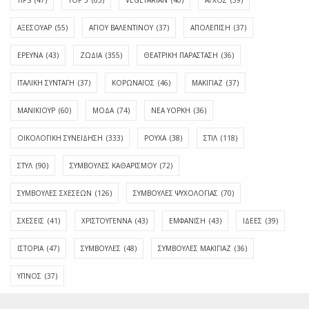
ΑΞΕΣΟΥΑΡ
(55)
ΑΓΊΟΥ ΒΑΛΕΝΤΊΝΟΥ
(37)
ΑΠΟΛΈΠΙΣΗ
(37)
ΕΡΕΥΝΑ
(43)
ΖΩΔΙΑ
(355)
ΘΕΑΤΡΙΚΗ ΠΑΡΑΣΤΑΣΗ
(36)
ΙΤΑΛΙΚΗ ΣΥΝΤΑΓΗ
(37)
ΚΟΡΩΝΑΪΟΣ
(46)
ΜΑΚΙΓΙΑΖ
(37)
ΜΑΝΙΚΙΟΥΡ
(60)
ΜΟΔΑ
(74)
ΝΕΑ ΥΟΡΚΗ
(36)
ΟΙΚΟΛΟΓΙΚΗ ΣΥΝΕΙΔΗΣΗ
(333)
ΡΟΥΧΑ
(38)
ΣΤΙΛ
(118)
ΣΤΥΛ
(90)
ΣΥΜΒΟΥΛΕΣ ΚΑΘΑΡΙΣΜΟΥ
(72)
ΣΥΜΒΟΥΛΕΣ ΣΧΕΣΕΩΝ
(126)
ΣΥΜΒΟΥΛΕΣ ΨΥΧΟΛΟΓΙΑΣ
(70)
ΣΧΕΣΕΙΣ
(41)
ΧΡΙΣΤΟΥΓΕΝΝΑ
(43)
ΕΜΦΆΝΙΣΗ
(43)
ΙΔΈΕΣ
(39)
ΙΣΤΟΡΊΑ
(47)
ΣΥΜΒΟΥΛΈΣ
(48)
ΣΥΜΒΟΥΛΈΣ ΜΑΚΙΓΙΆΖ
(36)
ΎΠΝΟΣ
(37)