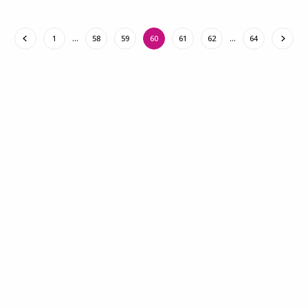
1
…
58
59
60
61
62
…
64