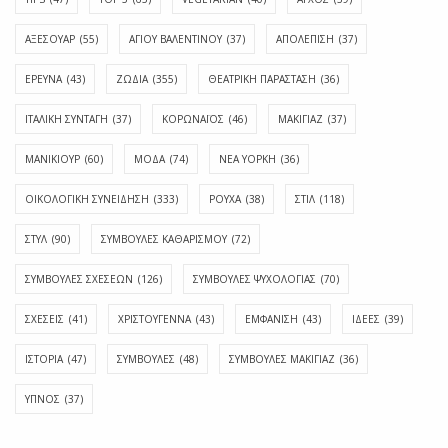
ΑΞΕΣΟΥΑΡ
(55)
ΑΓΊΟΥ ΒΑΛΕΝΤΊΝΟΥ
(37)
ΑΠΟΛΈΠΙΣΗ
(37)
ΕΡΕΥΝΑ
(43)
ΖΩΔΙΑ
(355)
ΘΕΑΤΡΙΚΗ ΠΑΡΑΣΤΑΣΗ
(36)
ΙΤΑΛΙΚΗ ΣΥΝΤΑΓΗ
(37)
ΚΟΡΩΝΑΪΟΣ
(46)
ΜΑΚΙΓΙΑΖ
(37)
ΜΑΝΙΚΙΟΥΡ
(60)
ΜΟΔΑ
(74)
ΝΕΑ ΥΟΡΚΗ
(36)
ΟΙΚΟΛΟΓΙΚΗ ΣΥΝΕΙΔΗΣΗ
(333)
ΡΟΥΧΑ
(38)
ΣΤΙΛ
(118)
ΣΤΥΛ
(90)
ΣΥΜΒΟΥΛΕΣ ΚΑΘΑΡΙΣΜΟΥ
(72)
ΣΥΜΒΟΥΛΕΣ ΣΧΕΣΕΩΝ
(126)
ΣΥΜΒΟΥΛΕΣ ΨΥΧΟΛΟΓΙΑΣ
(70)
ΣΧΕΣΕΙΣ
(41)
ΧΡΙΣΤΟΥΓΕΝΝΑ
(43)
ΕΜΦΆΝΙΣΗ
(43)
ΙΔΈΕΣ
(39)
ΙΣΤΟΡΊΑ
(47)
ΣΥΜΒΟΥΛΈΣ
(48)
ΣΥΜΒΟΥΛΈΣ ΜΑΚΙΓΙΆΖ
(36)
ΎΠΝΟΣ
(37)