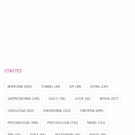
ΕΤΙΚΈΤΕΣ
AFIEROMA
(659)
CHANEL
(43)
DIY
(49)
EXTRA
(247)
GASTRONOMIA
(243)
GUCCI
(36)
LOOK
(42)
MODA
(327)
OIKOLOGIA
(202)
OIKONOMIA
(252)
OMORFIA
(699)
PSYCHAGOGIA
(358)
PSYCHOLOGIA
(732)
TAXIDI
(152)
TIPS
(47)
TOP 5
(65)
VEGETARIAN
(40)
ΑΓΧΟΣ
(39)