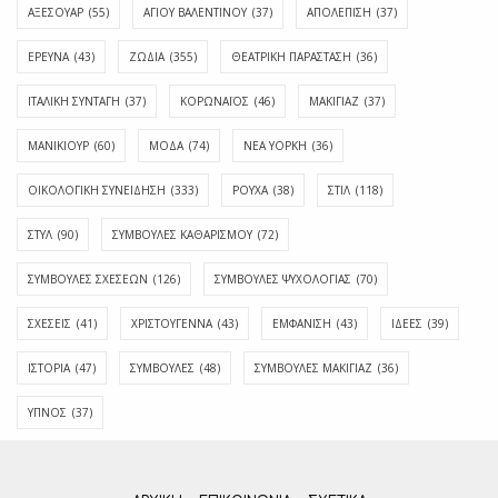
ΑΞΕΣΟΥΑΡ
(55)
ΑΓΊΟΥ ΒΑΛΕΝΤΊΝΟΥ
(37)
ΑΠΟΛΈΠΙΣΗ
(37)
ΕΡΕΥΝΑ
(43)
ΖΩΔΙΑ
(355)
ΘΕΑΤΡΙΚΗ ΠΑΡΑΣΤΑΣΗ
(36)
ΙΤΑΛΙΚΗ ΣΥΝΤΑΓΗ
(37)
ΚΟΡΩΝΑΪΟΣ
(46)
ΜΑΚΙΓΙΑΖ
(37)
ΜΑΝΙΚΙΟΥΡ
(60)
ΜΟΔΑ
(74)
ΝΕΑ ΥΟΡΚΗ
(36)
ΟΙΚΟΛΟΓΙΚΗ ΣΥΝΕΙΔΗΣΗ
(333)
ΡΟΥΧΑ
(38)
ΣΤΙΛ
(118)
ΣΤΥΛ
(90)
ΣΥΜΒΟΥΛΕΣ ΚΑΘΑΡΙΣΜΟΥ
(72)
ΣΥΜΒΟΥΛΕΣ ΣΧΕΣΕΩΝ
(126)
ΣΥΜΒΟΥΛΕΣ ΨΥΧΟΛΟΓΙΑΣ
(70)
ΣΧΕΣΕΙΣ
(41)
ΧΡΙΣΤΟΥΓΕΝΝΑ
(43)
ΕΜΦΆΝΙΣΗ
(43)
ΙΔΈΕΣ
(39)
ΙΣΤΟΡΊΑ
(47)
ΣΥΜΒΟΥΛΈΣ
(48)
ΣΥΜΒΟΥΛΈΣ ΜΑΚΙΓΙΆΖ
(36)
ΎΠΝΟΣ
(37)