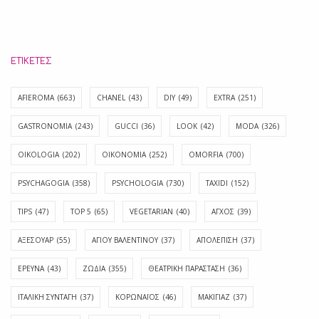
ΕΤΙΚΈΤΕΣ
AFIEROMA
(663)
CHANEL
(43)
DIY
(49)
EXTRA
(251)
GASTRONOMIA
(243)
GUCCI
(36)
LOOK
(42)
MODA
(326)
OIKOLOGIA
(202)
OIKONOMIA
(252)
OMORFIA
(700)
PSYCHAGOGIA
(358)
PSYCHOLOGIA
(730)
TAXIDI
(152)
TIPS
(47)
TOP 5
(65)
VEGETARIAN
(40)
ΑΓΧΟΣ
(39)
ΑΞΕΣΟΥΑΡ
(55)
ΑΓΊΟΥ ΒΑΛΕΝΤΊΝΟΥ
(37)
ΑΠΟΛΈΠΙΣΗ
(37)
ΕΡΕΥΝΑ
(43)
ΖΩΔΙΑ
(355)
ΘΕΑΤΡΙΚΗ ΠΑΡΑΣΤΑΣΗ
(36)
ΙΤΑΛΙΚΗ ΣΥΝΤΑΓΗ
(37)
ΚΟΡΩΝΑΪΟΣ
(46)
ΜΑΚΙΓΙΑΖ
(37)