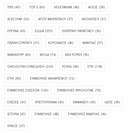
TIPS
(47)
TOP 5
(65)
VEGETARIAN
(40)
ΑΓΧΟΣ
(39)
ΑΞΕΣΟΥΑΡ
(55)
ΑΓΊΟΥ ΒΑΛΕΝΤΊΝΟΥ
(37)
ΑΠΟΛΈΠΙΣΗ
(37)
ΕΡΕΥΝΑ
(43)
ΖΩΔΙΑ
(355)
ΘΕΑΤΡΙΚΗ ΠΑΡΑΣΤΑΣΗ
(36)
ΙΤΑΛΙΚΗ ΣΥΝΤΑΓΗ
(37)
ΚΟΡΩΝΑΪΟΣ
(46)
ΜΑΚΙΓΙΑΖ
(37)
ΜΑΝΙΚΙΟΥΡ
(60)
ΜΟΔΑ
(74)
ΝΕΑ ΥΟΡΚΗ
(36)
ΟΙΚΟΛΟΓΙΚΗ ΣΥΝΕΙΔΗΣΗ
(333)
ΡΟΥΧΑ
(38)
ΣΤΙΛ
(118)
ΣΤΥΛ
(90)
ΣΥΜΒΟΥΛΕΣ ΚΑΘΑΡΙΣΜΟΥ
(72)
ΣΥΜΒΟΥΛΕΣ ΣΧΕΣΕΩΝ
(126)
ΣΥΜΒΟΥΛΕΣ ΨΥΧΟΛΟΓΙΑΣ
(70)
ΣΧΕΣΕΙΣ
(41)
ΧΡΙΣΤΟΥΓΕΝΝΑ
(43)
ΕΜΦΆΝΙΣΗ
(43)
ΙΔΈΕΣ
(39)
ΙΣΤΟΡΊΑ
(47)
ΣΥΜΒΟΥΛΈΣ
(48)
ΣΥΜΒΟΥΛΈΣ ΜΑΚΙΓΙΆΖ
(36)
ΎΠΝΟΣ
(37)