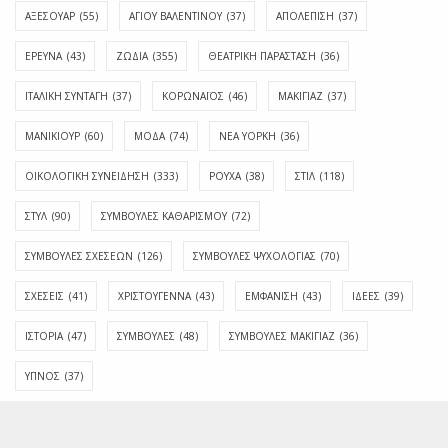
ΑΞΕΣΟΥΑΡ
(55)
ΑΓΊΟΥ ΒΑΛΕΝΤΊΝΟΥ
(37)
ΑΠΟΛΈΠΙΣΗ
(37)
ΕΡΕΥΝΑ
(43)
ΖΩΔΙΑ
(355)
ΘΕΑΤΡΙΚΗ ΠΑΡΑΣΤΑΣΗ
(36)
ΙΤΑΛΙΚΗ ΣΥΝΤΑΓΗ
(37)
ΚΟΡΩΝΑΪΟΣ
(46)
ΜΑΚΙΓΙΑΖ
(37)
ΜΑΝΙΚΙΟΥΡ
(60)
ΜΟΔΑ
(74)
ΝΕΑ ΥΟΡΚΗ
(36)
ΟΙΚΟΛΟΓΙΚΗ ΣΥΝΕΙΔΗΣΗ
(333)
ΡΟΥΧΑ
(38)
ΣΤΙΛ
(118)
ΣΤΥΛ
(90)
ΣΥΜΒΟΥΛΕΣ ΚΑΘΑΡΙΣΜΟΥ
(72)
ΣΥΜΒΟΥΛΕΣ ΣΧΕΣΕΩΝ
(126)
ΣΥΜΒΟΥΛΕΣ ΨΥΧΟΛΟΓΙΑΣ
(70)
ΣΧΕΣΕΙΣ
(41)
ΧΡΙΣΤΟΥΓΕΝΝΑ
(43)
ΕΜΦΆΝΙΣΗ
(43)
ΙΔΈΕΣ
(39)
ΙΣΤΟΡΊΑ
(47)
ΣΥΜΒΟΥΛΈΣ
(48)
ΣΥΜΒΟΥΛΈΣ ΜΑΚΙΓΙΆΖ
(36)
ΎΠΝΟΣ
(37)