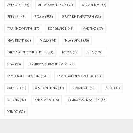
ΑΞΕΣΟΥΑΡ
(55)
ΑΓΊΟΥ ΒΑΛΕΝΤΊΝΟΥ
(37)
ΑΠΟΛΈΠΙΣΗ
(37)
ΕΡΕΥΝΑ
(43)
ΖΩΔΙΑ
(355)
ΘΕΑΤΡΙΚΗ ΠΑΡΑΣΤΑΣΗ
(36)
ΙΤΑΛΙΚΗ ΣΥΝΤΑΓΗ
(37)
ΚΟΡΩΝΑΪΟΣ
(46)
ΜΑΚΙΓΙΑΖ
(37)
ΜΑΝΙΚΙΟΥΡ
(60)
ΜΟΔΑ
(74)
ΝΕΑ ΥΟΡΚΗ
(36)
ΟΙΚΟΛΟΓΙΚΗ ΣΥΝΕΙΔΗΣΗ
(333)
ΡΟΥΧΑ
(38)
ΣΤΙΛ
(118)
ΣΤΥΛ
(90)
ΣΥΜΒΟΥΛΕΣ ΚΑΘΑΡΙΣΜΟΥ
(72)
ΣΥΜΒΟΥΛΕΣ ΣΧΕΣΕΩΝ
(126)
ΣΥΜΒΟΥΛΕΣ ΨΥΧΟΛΟΓΙΑΣ
(70)
ΣΧΕΣΕΙΣ
(41)
ΧΡΙΣΤΟΥΓΕΝΝΑ
(43)
ΕΜΦΆΝΙΣΗ
(43)
ΙΔΈΕΣ
(39)
ΙΣΤΟΡΊΑ
(47)
ΣΥΜΒΟΥΛΈΣ
(48)
ΣΥΜΒΟΥΛΈΣ ΜΑΚΙΓΙΆΖ
(36)
ΎΠΝΟΣ
(37)