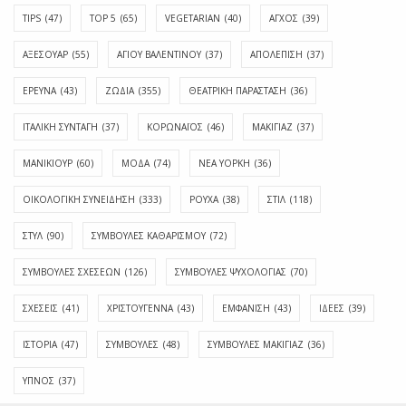
TIPS
(47)
TOP 5
(65)
VEGETARIAN
(40)
ΑΓΧΟΣ
(39)
ΑΞΕΣΟΥΑΡ
(55)
ΑΓΊΟΥ ΒΑΛΕΝΤΊΝΟΥ
(37)
ΑΠΟΛΈΠΙΣΗ
(37)
ΕΡΕΥΝΑ
(43)
ΖΩΔΙΑ
(355)
ΘΕΑΤΡΙΚΗ ΠΑΡΑΣΤΑΣΗ
(36)
ΙΤΑΛΙΚΗ ΣΥΝΤΑΓΗ
(37)
ΚΟΡΩΝΑΪΟΣ
(46)
ΜΑΚΙΓΙΑΖ
(37)
ΜΑΝΙΚΙΟΥΡ
(60)
ΜΟΔΑ
(74)
ΝΕΑ ΥΟΡΚΗ
(36)
ΟΙΚΟΛΟΓΙΚΗ ΣΥΝΕΙΔΗΣΗ
(333)
ΡΟΥΧΑ
(38)
ΣΤΙΛ
(118)
ΣΤΥΛ
(90)
ΣΥΜΒΟΥΛΕΣ ΚΑΘΑΡΙΣΜΟΥ
(72)
ΣΥΜΒΟΥΛΕΣ ΣΧΕΣΕΩΝ
(126)
ΣΥΜΒΟΥΛΕΣ ΨΥΧΟΛΟΓΙΑΣ
(70)
ΣΧΕΣΕΙΣ
(41)
ΧΡΙΣΤΟΥΓΕΝΝΑ
(43)
ΕΜΦΆΝΙΣΗ
(43)
ΙΔΈΕΣ
(39)
ΙΣΤΟΡΊΑ
(47)
ΣΥΜΒΟΥΛΈΣ
(48)
ΣΥΜΒΟΥΛΈΣ ΜΑΚΙΓΙΆΖ
(36)
ΎΠΝΟΣ
(37)