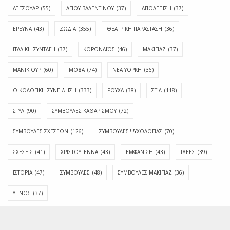
ΑΞΕΣΟΥΑΡ
(55)
ΑΓΊΟΥ ΒΑΛΕΝΤΊΝΟΥ
(37)
ΑΠΟΛΈΠΙΣΗ
(37)
ΕΡΕΥΝΑ
(43)
ΖΩΔΙΑ
(355)
ΘΕΑΤΡΙΚΗ ΠΑΡΑΣΤΑΣΗ
(36)
ΙΤΑΛΙΚΗ ΣΥΝΤΑΓΗ
(37)
ΚΟΡΩΝΑΪΟΣ
(46)
ΜΑΚΙΓΙΑΖ
(37)
ΜΑΝΙΚΙΟΥΡ
(60)
ΜΟΔΑ
(74)
ΝΕΑ ΥΟΡΚΗ
(36)
ΟΙΚΟΛΟΓΙΚΗ ΣΥΝΕΙΔΗΣΗ
(333)
ΡΟΥΧΑ
(38)
ΣΤΙΛ
(118)
ΣΤΥΛ
(90)
ΣΥΜΒΟΥΛΕΣ ΚΑΘΑΡΙΣΜΟΥ
(72)
ΣΥΜΒΟΥΛΕΣ ΣΧΕΣΕΩΝ
(126)
ΣΥΜΒΟΥΛΕΣ ΨΥΧΟΛΟΓΙΑΣ
(70)
ΣΧΕΣΕΙΣ
(41)
ΧΡΙΣΤΟΥΓΕΝΝΑ
(43)
ΕΜΦΆΝΙΣΗ
(43)
ΙΔΈΕΣ
(39)
ΙΣΤΟΡΊΑ
(47)
ΣΥΜΒΟΥΛΈΣ
(48)
ΣΥΜΒΟΥΛΈΣ ΜΑΚΙΓΙΆΖ
(36)
ΎΠΝΟΣ
(37)