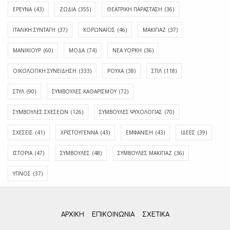
ΕΡΕΥΝΑ
(43)
ΖΩΔΙΑ
(355)
ΘΕΑΤΡΙΚΗ ΠΑΡΑΣΤΑΣΗ
(36)
ΙΤΑΛΙΚΗ ΣΥΝΤΑΓΗ
(37)
ΚΟΡΩΝΑΪΟΣ
(46)
ΜΑΚΙΓΙΑΖ
(37)
ΜΑΝΙΚΙΟΥΡ
(60)
ΜΟΔΑ
(74)
ΝΕΑ ΥΟΡΚΗ
(36)
ΟΙΚΟΛΟΓΙΚΗ ΣΥΝΕΙΔΗΣΗ
(333)
ΡΟΥΧΑ
(38)
ΣΤΙΛ
(118)
ΣΤΥΛ
(90)
ΣΥΜΒΟΥΛΕΣ ΚΑΘΑΡΙΣΜΟΥ
(72)
ΣΥΜΒΟΥΛΕΣ ΣΧΕΣΕΩΝ
(126)
ΣΥΜΒΟΥΛΕΣ ΨΥΧΟΛΟΓΙΑΣ
(70)
ΣΧΕΣΕΙΣ
(41)
ΧΡΙΣΤΟΥΓΕΝΝΑ
(43)
ΕΜΦΆΝΙΣΗ
(43)
ΙΔΈΕΣ
(39)
ΙΣΤΟΡΊΑ
(47)
ΣΥΜΒΟΥΛΈΣ
(48)
ΣΥΜΒΟΥΛΈΣ ΜΑΚΙΓΙΆΖ
(36)
ΎΠΝΟΣ
(37)
ΑΡΧΙΚΗ
ΕΠΙΚΟΙΝΩΝΊΑ
ΣΧΕΤΙΚΆ